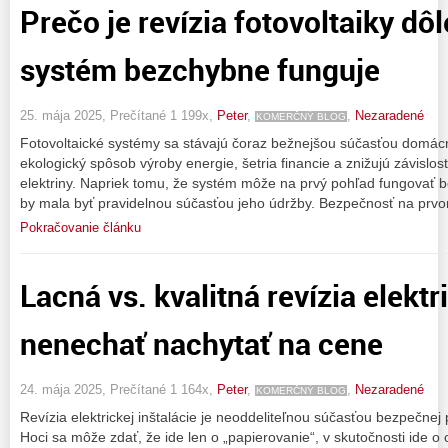
Prečo je revízia fotovoltaiky dôl
systém bezchybne funguje
25. mája 2025, Prečítané 1 199x,
Peter
,
,
Nezaradené
KOMERČNÝ BLOG
Fotovoltaické systémy sa stávajú čoraz bežnejšou súčasťou domácno
ekologický spôsob výroby energie, šetria financie a znižujú závislo
elektriny. Napriek tomu, že systém môže na prvý pohľad fungovať be
by mala byť pravidelnou súčasťou jeho údržby. Bezpečnosť na prv
Pokračovanie článku
Lacná vs. kvalitná revízia elektr
nenechať nachytať na cene
24. mája 2025, Prečítané 1 164x,
Peter
,
,
Nezaradené
KOMERČNÝ BLOG
Revízia elektrickej inštalácie je neoddeliteľnou súčasťou bezpečnej
Hoci sa môže zdať, že ide len o „papierovanie“, v skutočnosti ide o