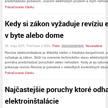
predchádzaní požiarom, úrazom elektrickým prúdom a iným nehod
Pokračovanie článku
Kedy si zákon vyžaduje revíziu e
v byte alebo dome
28. mája 2025, Prečítané 2 460x,
Peter
,
,
Nezaradené
KOMERČNÝ BLOG
Revízia elektroinštalácie je dôležitá nielen z hľadiska bezpečnosti,
vyžaduje aj zákon. Slúži na overenie technického stavu elektrických 
pomáha predchádzať poruchám alebo nehodám. Kedy je jej vykona
prikazuje revíziu Revízia je potrebná v niekoľkých konkrétnych situá
Pokračovanie článku
Najčastejšie poruchy ktoré odhal
elektroinštalácie