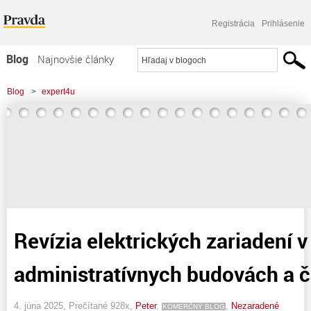
Registrácia
Prihlásenie
Blog
Najnovšie články
Najčítanejšie články
Blog
>
expert4u
Najkomentovanejšie články
Zoznam blogov
Komerčné blogy
Revízia elektrických zariadení v
administratívnych budovách a č
4. júna 2025, Prečítané 928x,
Peter
,
,
Nezaradené
KOMERČNÝ BLOG