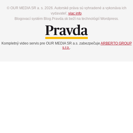
© OUR MEDIA SR a. s. 2026. Autorské práva sú vyhradené a vykonáva ich
vydavateľ,
viac info
.
Blogovací systém Blog.Pravda.sk beží na technológií Wordpress.
Kompletný video servis pre OUR MEDIA SR a.s. zabezpečuje
ARBERTO GROUP
s.r.o.
.