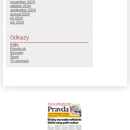
november 2024
október 2024
september 2024
august 2024
júl 2024
jún 2024
Odkazy
Fotky
Pravda.sk
Recepty
Šport
TV program