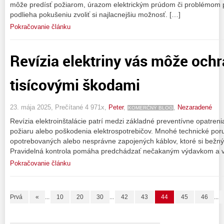
môže predísť požiarom, úrazom elektrickým prúdom či problémom pri
podlieha pokušeniu zvoliť si najlacnejšiu možnosť. […]
Pokračovanie článku
Revízia elektriny vás môže ochr
tisícovými škodami
23. mája 2025, Prečítané 4 971x,
Peter
,
,
Nezaradené
KOMERČNÝ BLOG
Revízia elektroinštalácie patrí medzi základné preventívne opatrenia
požiaru alebo poškodenia elektrospotrebičov. Mnohé technické por
opotrebovaných alebo nesprávne zapojených káblov, ktoré si bežný 
Pravidelná kontrola pomáha predchádzať nečakaným výdavkom a v
Pokračovanie článku
Prvá
«
...
10
20
30
...
42
43
44
45
46
...