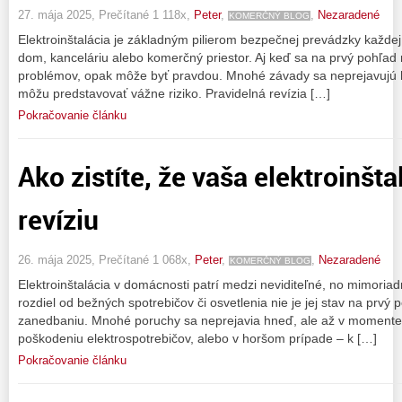
27. mája 2025, Prečítané 1 118x,
Peter
,
,
Nezaradené
KOMERČNÝ BLOG
Elektroinštalácia je základným pilierom bezpečnej prevádzky každej 
dom, kanceláriu alebo komerčný priestor. Aj keď sa na prvý pohľad
problémov, opak môže byť pravdou. Mnohé závady sa neprejavujú 
môžu predstavovať vážne riziko. Pravidelná revízia […]
Pokračovanie článku
Ako zistíte, že vaša elektroinšt
revíziu
26. mája 2025, Prečítané 1 068x,
Peter
,
,
Nezaradené
KOMERČNÝ BLOG
Elektroinštalácia v domácnosti patrí medzi neviditeľné, no mimoriad
rozdiel od bežných spotrebičov či osvetlenia nie je jej stav na prvý p
zanedbaniu. Mnohé poruchy sa neprejavia hneď, ale až v momente
poškodeniu elektrospotrebičov, alebo v horšom prípade – k […]
Pokračovanie článku