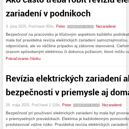
zariadení v podnikoch
3. júna 2025, Prečítané 959x,
Peter
,
,
Nezaradené
KOMERČNÝ BLOG
Bezpečnosť na pracovisku je kľúčovým aspektom každého podnikate
mala byť pravidelná revízia elektrických zariadení samozrejmosťou. 
odporúčaná, ale vo väčšine prípadov aj zákonne stanovená. Cieľo
úrazom spôsobeným elektrinou či dokonca požiarom, ktoré môžu vz
Pokračovanie článku
Revízia elektrických zariadení 
bezpečnosti v priemysle aj dom
29. mája 2025, Prečítané 1 119x,
Peter
,
,
Nezaradené
KOMERČNÝ BLOG
Bezpečnosť pri používaní elektrických zariadení by mala byť prvora
v priemyselných prevádzkach. Elektrina je každodenným pomocník
predstavovať vážne riziko. Pravidelná revízia elektrických zariaden