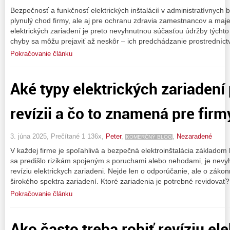
Bezpečnosť a funkčnosť elektrických inštalácií v administratívnych
plynulý chod firmy, ale aj pre ochranu zdravia zamestnancov a maje
elektrických zariadení je preto nevyhnutnou súčasťou údržby týchto
chyby sa môžu prejaviť až neskôr – ich predchádzanie prostredníc
Pokračovanie článku
Aké typy elektrických zariadení
revízii a čo to znamená pre firm
3. júna 2025, Prečítané 1 136x,
Peter
,
,
Nezaradené
KOMERČNÝ BLOG
V každej firme je spoľahlivá a bezpečná elektroinštalácia základo
sa predišlo rizikám spojeným s poruchami alebo nehodami, je nevy
revíziu elektrickych zariadeni. Nejde len o odporúčanie, ale o zákon
širokého spektra zariadení. Ktoré zariadenia je potrebné revidovať
Pokračovanie článku
Ako často treba robiť revíziu el