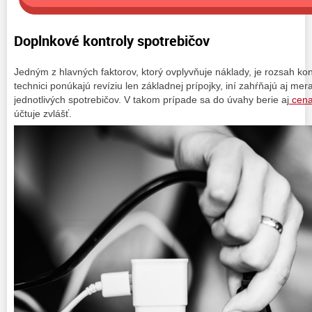
Doplnkové kontroly spotrebičov
Jedným z hlavných faktorov, ktorý ovplyvňuje náklady, je rozsah kon
technici ponúkajú revíziu len základnej prípojky, iní zahŕňajú aj mer
jednotlivých spotrebičov. V takom prípade sa do úvahy berie aj
cena 
účtuje zvlášť.