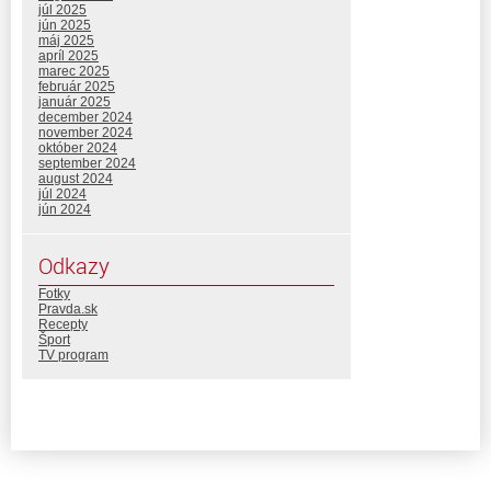
júl 2025
jún 2025
máj 2025
apríl 2025
marec 2025
február 2025
január 2025
december 2024
november 2024
október 2024
september 2024
august 2024
júl 2024
jún 2024
Odkazy
Fotky
Pravda.sk
Recepty
Šport
TV program