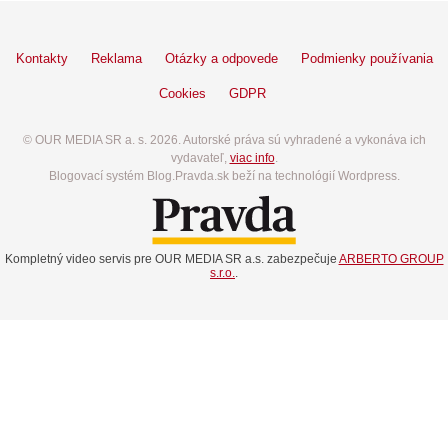
Kontakty
Reklama
Otázky a odpovede
Podmienky používania
Cookies
GDPR
© OUR MEDIA SR a. s. 2026. Autorské práva sú vyhradené a vykonáva ich
vydavateľ,
viac info
.
Blogovací systém Blog.Pravda.sk beží na technológií Wordpress.
Kompletný video servis pre OUR MEDIA SR a.s. zabezpečuje
ARBERTO GROUP
s.r.o.
.