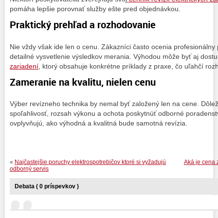
pomáha lepšie porovnať služby ešte pred objednávkou.
Praktický prehľad a rozhodovanie
Nie vždy však ide len o cenu. Zákazníci často ocenia profesionálny 
detailné vysvetlenie výsledkov merania. Výhodou môže byť aj dost
zariadení
, ktorý obsahuje konkrétne príklady z praxe, čo uľahčí ro
Zameranie na kvalitu, nielen cenu
Výber revízneho technika by nemal byť založený len na cene. Dôležitá
spoľahlivosť, rozsah výkonu a ochota poskytnúť odborné poradenstv
ovplyvňujú, ako výhodná a kvalitná bude samotná revízia.
«
Najčastejšie poruchy elektrospotrebičov ktoré si vyžadujú
Aká je cena z
odborný servis
Debata ( 0 príspevkov )