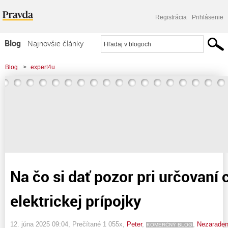
Registrácia
Prihlásenie
Blog
Najnovšie články
Najčítanejšie články
Blog
>
expert4u
Najkomentovanejšie články
>
Na čo si dať pozor pri určovaní ceny revízie elektrickej prípojky
Zoznam blogov
Komerčné blogy
Na čo si dať pozor pri určovaní 
elektrickej prípojky
12. júna 2025 09:04
, Prečítané 1 055x,
Peter
,
,
Nezarade
KOMERČNÝ BLOG