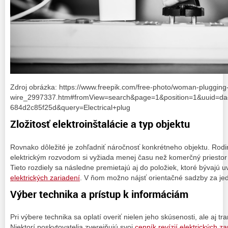
Zdroj obrázka: https://www.freepik.com/free-photo/woman-plugging
wire_2997337.htm#fromView=search&page=1&position=1&uuid=da
684d2c85f25d&query=Electrical+plug
Zložitosť elektroinštalácie a typ objektu
Rovnako dôležité je zohľadniť náročnosť konkrétneho objektu. Ro
elektrickým rozvodom si vyžiada menej času než komerčný priestor s
Tieto rozdiely sa následne premietajú aj do položiek, ktoré bývajú 
elektrických zariadení
. V ňom možno nájsť orientačné sadzby za jed
Výber technika a prístup k informáciám
Pri výbere technika sa oplatí overiť nielen jeho skúsenosti, ale aj t
Niektorí poskytovatelia zverejňujú svoj
cenník revízií elektrických za