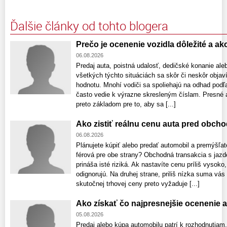
Ďalšie články od tohto blogera
Prečo je ocenenie vozidla dôležité a a
06.08.2026
Predaj auta, poistná udalosť, dedičské konanie ale
všetkých týchto situáciách sa skôr či neskôr obja
hodnotu. Mnohí vodiči sa spoliehajú na odhad podľa
často vedie k výrazne skresleným číslam. Presné a
preto základom pre to, aby sa [...]
Ako zistiť reálnu cenu auta pred obch
06.08.2026
Plánujete kúpiť alebo predať automobil a premýšľat
férová pre obe strany? Obchodná transakcia s ja
prináša isté riziká. Ak nastavíte cenu príliš vyso
odignorujú. Na druhej strane, priliš nízka suma vás
skutočnej trhovej ceny preto vyžaduje [...]
Ako získať čo najpresnejšie ocenenie 
05.08.2026
Predaj alebo kúpa automobilu patrí k rozhodnutiam