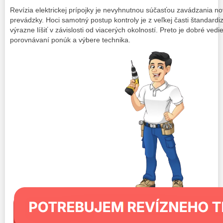
Revízia elektrickej prípojky je nevyhnutnou súčasťou zavádzania nov
prevádzky. Hoci samotný postup kontroly je z veľkej časti štandar
výrazne líšiť v závislosti od viacerých okolností. Preto je dobré vedi
porovnávaní ponúk a výbere technika.