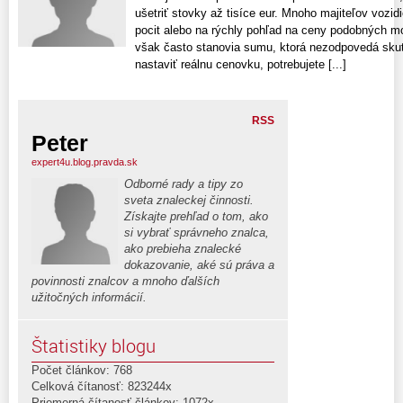
ušetriť stovky až tisíce eur. Mnoho majiteľov vozid
pocit alebo na rýchly pohľad na ceny podobných m
však často stanovia sumu, ktorá nezodpovedá skuto
nastaviť reálnu cenovku, potrebujete [...]
RSS
Peter
expert4u.blog.pravda.sk
Odborné rady a tipy zo
sveta znaleckej činnosti.
Získajte prehľad o tom, ako
si vybrať správneho znalca,
ako prebieha znalecké
dokazovanie, aké sú práva a
povinnosti znalcov a mnoho ďalších
užitočných informácií.
Štatistiky blogu
Počet článkov: 768
Celková čítanosť: 823244x
Priemerná čítanosť článkov: 1072x