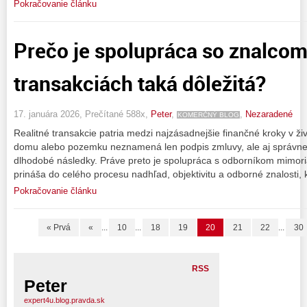
Pokračovanie článku
Prečo je spolupráca so znalcom 
transakciách taká dôležitá?
17. januára 2026, Prečítané 588x,
Peter
,
,
Nezaradené
KOMERČNÝ BLOG
Realitné transakcie patria medzi najzásadnejšie finančné kroky v živ
domu alebo pozemku neznamená len podpis zmluvy, ale aj správne
dlhodobé následky. Práve preto je spolupráca s odborníkom mimori
prináša do celého procesu nadhľad, objektivitu a odborné znalosti,
Pokračovanie článku
« Prvá
«
...
10
...
18
19
20
21
22
...
30
RSS
Peter
expert4u.blog.pravda.sk