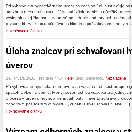
Pri vybavovaní hypotekárneho úveru sa väčšina ľudí sústreďuje na
sadzbu a mesačnú splátku. V pozadí však prebieha dôležitý proces,
výsledok celej žiadosti – odborné posúdenie hodnoty nehnuteľnosti.
prvkom, ktorý prepája očakávania klienta s požiadavkami banky a 
Pokračovanie článku
Úloha znalcov pri schvaľovaní 
úverov
24. januára 2026, Prečítané 775x,
Peter
,
,
Nezaradené
KOMERČNÝ BLOG
Pri vybavovaní hypotekárneho úveru sa väčšina ľudí sústreďuje na
splátok a vlastnú bonitu. Menej pozornosti sa však venuje jednej z n
procesu – určeniu hodnoty nehnuteľnosti. Práve tu zohrávajú kľúčovú
odborným posúdením ovplyvňujú, či banka úver schváli, v akej […]
Pokračovanie článku
Význam odborných znalcov v st