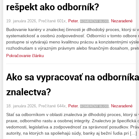
rešpekt ako odborník?
19. januára 2026, Prečítané 601x,
Peter
,
,
Nezaradené
KOMERČNÝ BLOG
Budovanie kariéry v znaleckej činnosti je dlhodobý proces, ktorý si v
systematickosť a osobnú zodpovednosť. Odborníci v tomto odbore n
postupne si vytvárajú meno kvalitnou prácou a konzistentnými výsle
rozhodnutiam s výrazným právnym alebo finančným dosahom, preto
Pokračovanie článku
Ako sa vypracovať na odborníka 
znalectva?
18. januára 2026, Prečítané 644x,
Peter
,
,
Nezaradené
KOMERČNÝ BLOG
Stať sa odborníkom v oblasti znalectva je dlhodobý proces, ktorý si
praxe, odborného rastu a osobnej integrity. Znalectvo je špecifická 
vedomosti, legislatíva a zodpovednosť za správnosť posudkov. Práv
autority, na ktorých sa spoliehajú súdy, banky aj bežní ľudia pri […]