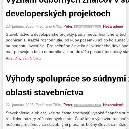
developerských projektoch
23. januára 2026, Prečítané 675x,
Peter
,
,
Nezaradené
KOMERČNÝ BLOG
Stavebníctvo a developerské projekty patria medzi finančne aj techn
podnikania. Každé rozhodnutie, od kúpy pozemku až po kolaudáciu
na hodnotu investície. Pre bežného človeka aj skúseného developer
mať po svojom boku odborníkov, ktorí dokážu posúdiť technický stav
Pokračovanie článku
Výhody spolupráce so súdnymi 
oblasti stavebníctva
22. januára 2026, Prečítané 783x,
Peter
,
,
Nezaradené
KOMERČNÝ BLOG
Stavebníctvo je oblasť, kde sa často stretávajú vysoké finančné su
rozdielne názory zúčastnených strán. Či už ide o výstavbu rodinné
riešenie problémov so stavebnými prácami, bežný človek sa môže rých