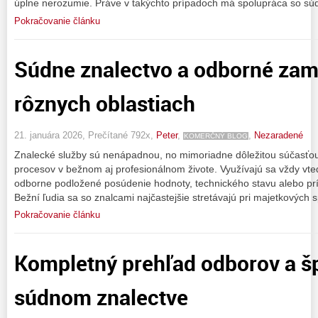
úplne nerozumie. Práve v takýchto prípadoch má spolupráca so sú
Pokračovanie článku
Súdne znalectvo a odborné zam
rôznych oblastiach
21. januára 2026, Prečítané 792x,
Peter
,
,
Nezaradené
KOMERČNÝ BLOG
Znalecké služby sú nenápadnou, no mimoriadne dôležitou súčasť
procesov v bežnom aj profesionálnom živote. Využívajú sa vždy vte
odborne podložené posúdenie hodnoty, technického stavu alebo prí
Bežní ľudia sa so znalcami najčastejšie stretávajú pri majetkových 
Pokračovanie článku
Kompletný prehľad odborov a špe
súdnom znalectve