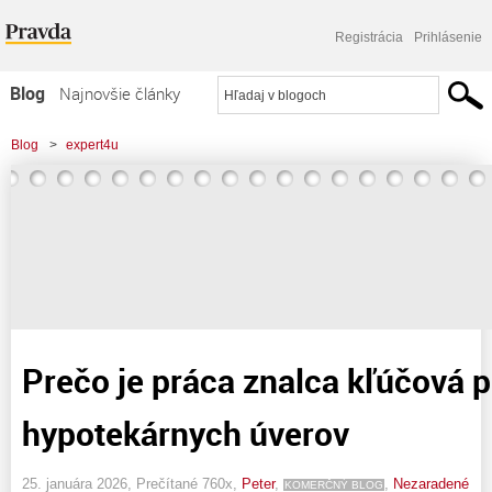
Registrácia
Prihlásenie
Blog
Najnovšie články
Najčítanejšie články
Blog
>
expert4u
Najkomentovanejšie články
Zoznam blogov
Komerčné blogy
Prečo je práca znalca kľúčová p
hypotekárnych úverov
25. januára 2026, Prečítané 760x,
Peter
,
,
Nezaradené
KOMERČNÝ BLOG