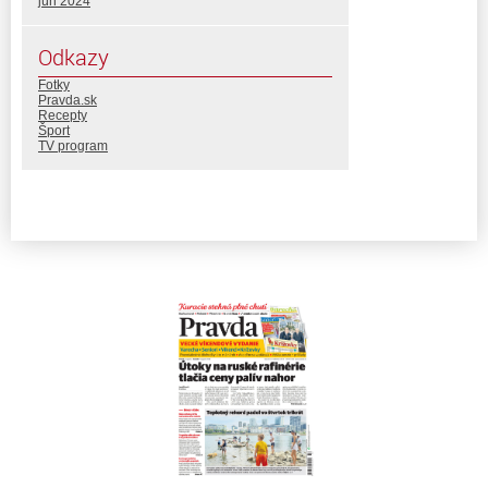
jún 2024
Odkazy
Fotky
Pravda.sk
Recepty
Šport
TV program