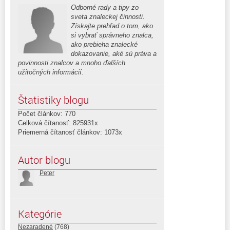
Odborné rady a tipy zo
sveta znaleckej činnosti.
Získajte prehľad o tom, ako
si vybrať správneho znalca,
ako prebieha znalecké
dokazovanie, aké sú práva a
povinnosti znalcov a mnoho ďalších
užitočných informácií.
Štatistiky blogu
Počet článkov: 770
Celková čítanosť: 825931x
Priemerná čítanosť článkov: 1073x
Autor blogu
Peter
Kategórie
Nezaradené
(768)