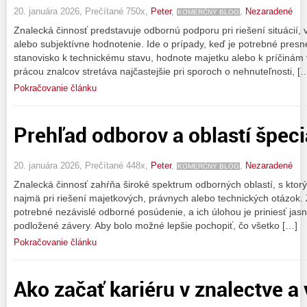
20. januára 2026, Prečítané 750x,
Peter
,
,
Nezaradené
KOMERČNÝ BLOG
Znalecká činnosť predstavuje odbornú podporu pri riešení situácií, 
alebo subjektívne hodnotenie. Ide o prípady, keď je potrebné pres
stanovisko k technickému stavu, hodnote majetku alebo k príčinám 
prácou znalcov stretáva najčastejšie pri sporoch o nehnuteľnosti, [
Pokračovanie článku
Prehľad odborov a oblastí špeci
20. januára 2026, Prečítané 448x,
Peter
,
,
Nezaradené
KOMERČNÝ BLOG
Znalecká činnosť zahŕňa široké spektrum odborných oblastí, s ktorý
najmä pri riešení majetkových, právnych alebo technických otázok. Zn
potrebné nezávislé odborné posúdenie, a ich úlohou je priniesť jas
podložené závery. Aby bolo možné lepšie pochopiť, čo všetko […]
Pokračovanie článku
Ako začať kariéru v znalectve a