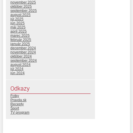
november 2025
október 2025
september 2025
august 2025
júl 2025
jún 2025
máj 2025
apríl 2025
marec 2025
február 2025
január 2025
december 2024
november 2024
október 2024
september 2024
august 2024
júl 2024
jún 2024
Odkazy
Fotky
Pravda.sk
Recepty
Šport
TV program