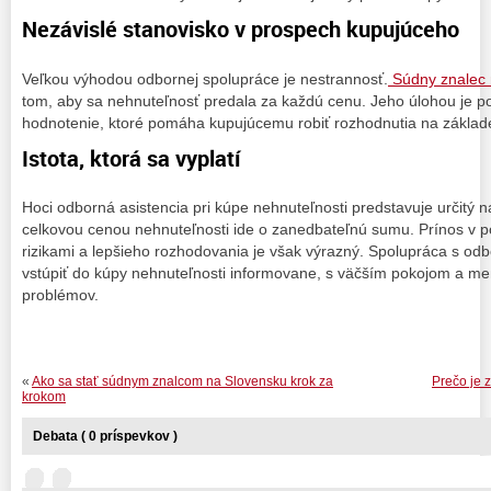
Nezávislé stanovisko v prospech kupujúceho
Veľkou výhodou odbornej spolupráce je nestrannosť.
Súdny znalec 
tom, aby sa nehnuteľnosť predala za každú cenu. Jeho úlohou je p
hodnotenie, ktoré pomáha kupujúcemu robiť rozhodnutia na základe 
Istota, ktorá sa vyplatí
Hoci odborná asistencia pri kúpe nehnuteľnosti predstavuje určitý 
celkovou cenou nehnuteľnosti ide o zanedbateľnú sumu. Prínos v p
rizikami a lepšieho rozhodovania je však výrazný. Spolupráca s 
vstúpiť do kúpy nehnuteľnosti informovane, s väčším pokojom a me
problémov.
«
Ako sa stať súdnym znalcom na Slovensku krok za
Prečo je 
krokom
Debata ( 0 príspevkov )