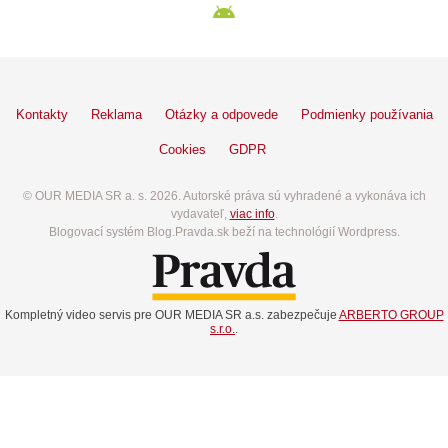
Kontakty
Reklama
Otázky a odpovede
Podmienky používania
Cookies
GDPR
© OUR MEDIA SR a. s. 2026. Autorské práva sú vyhradené a vykonáva ich
vydavateľ,
viac info
.
Blogovací systém Blog.Pravda.sk beží na technológií Wordpress.
Kompletný video servis pre OUR MEDIA SR a.s. zabezpečuje
ARBERTO GROUP
s.r.o.
.