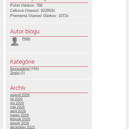
Počet článkov: 768
Celková čítanosť: 822953x
Priemerná čítanosť článkov: 1072x
Autor blogu
Peter
Kategórie
Nezaradené
(766)
Znalci
(2)
Archív
august 2026
júl 2026
jún 2026
máj 2026
apríl 2026
marec 2026
február 2026
január 2026
december 2025