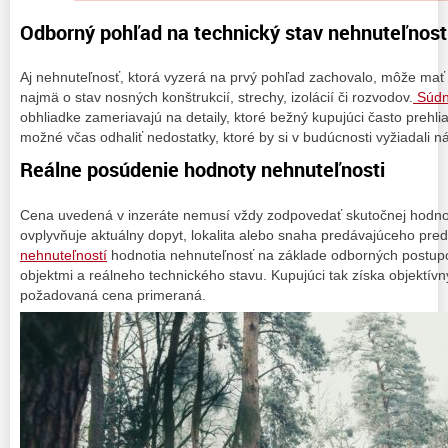
Odborný pohľad na technický stav nehnuteľnost
Aj nehnuteľnosť, ktorá vyzerá na prvý pohľad zachovalo, môže mať 
najmä o stav nosných konštrukcií, strechy, izolácií či rozvodov.
Súdni
obhliadke zameriavajú na detaily, ktoré bežný kupujúci často prehl
možné včas odhaliť nedostatky, ktoré by si v budúcnosti vyžiadali n
Reálne posúdenie hodnoty nehnuteľnosti
Cena uvedená v inzeráte nemusí vždy zodpovedať skutočnej hodnot
ovplyvňuje aktuálny dopyt, lokalita alebo snaha predávajúceho pre
nehnuteľností
hodnotia nehnuteľnosť na základe odborných postup
objektmi a reálneho technického stavu. Kupujúci tak získa objektívny
požadovaná cena primeraná.