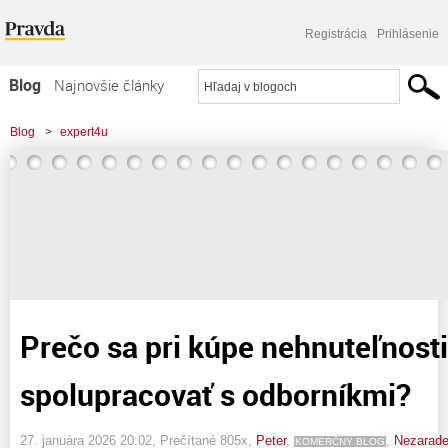
Registrácia
Prihlásenie
Blog
Najnovšie články
Najčítanejšie články
Blog
>
expert4u
Najkomentovanejšie články
>
Prečo sa pri kúpe nehnuteľnosti oplatí spolupracovať s odborníkmi?
Zoznam blogov
Komerčné blogy
Prečo sa pri kúpe nehnuteľnosti
spolupracovať s odborníkmi?
27. januára 2026 20:02
, Prečítané 805x,
Peter
,
,
Nezarad
KOMERČNÝ BLOG