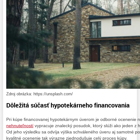
Zdroj obrázka: https://unsplash.com/
Dôležitá súčasť hypotekárneho financovania
Pri kúpe financovanej hypotekárnym úverom je odborné ocenenie 
nehnuteľností
vypracuje znalecký posudok, ktorý slúži ako jeden z 
Od jeho výsledku sa odvíja výška schváleného úveru aj samotné p
kvalitné ocenenie tak výrazne zjednodušuje celý proces kúpy.