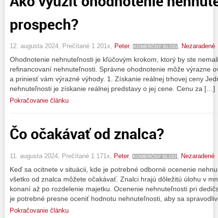
Ako využiť ohodnotenie nehnute
prospech?
12. augusta 2024, Prečítané 1 201x,
Peter
,
,
Nezaradené
KOMERČNÝ BLOG
Ohodnotenie nehnuteľnosti je kľúčovým krokom, ktorý by ste nemali 
refinancovaní nehnuteľnosti. Správne ohodnotenie môže výrazne ov
a priniesť vám výrazné výhody. 1. Získanie reálnej trhovej ceny J
nehnuteľnosti je získanie reálnej predstavy o jej cene. Cenu za […]
Pokračovanie článku
Čo očakávať od znalca?
11. augusta 2024, Prečítané 1 171x,
Peter
,
,
Nezaradené
KOMERČNÝ BLOG
Keď sa ocitnete v situácii, kde je potrebné odborné ocenenie nehnut
všetko od znalca môžete očakávať. Znalci hrajú dôležitú úlohu v m
konaní až po rozdelenie majetku. Ocenenie nehnuteľnosti pri dedi
je potrebné presne oceniť hodnotu nehnuteľnosti, aby sa spravodli
Pokračovanie článku