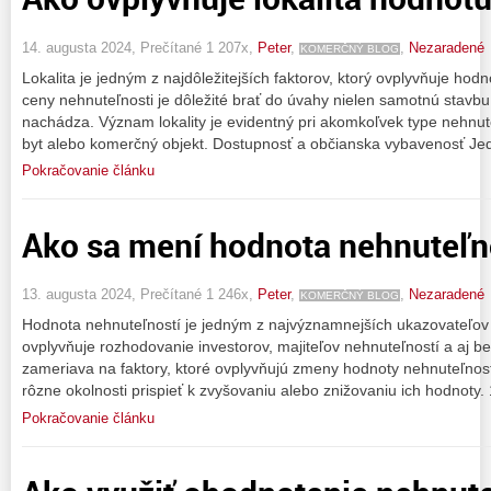
14. augusta 2024, Prečítané 1 207x,
Peter
,
,
Nezaradené
KOMERČNÝ BLOG
Lokalita je jedným z najdôležitejších faktorov, ktorý ovplyvňuje hodn
ceny nehnuteľnosti je dôležité brať do úvahy nielen samotnú stavbu,
nachádza. Význam lokality je evidentný pri akomkoľvek type nehnute
byt alebo komerčný objekt. Dostupnosť a občianska vybavenosť Je
Pokračovanie článku
Ako sa mení hodnota nehnuteľno
13. augusta 2024, Prečítané 1 246x,
Peter
,
,
Nezaradené
KOMERČNÝ BLOG
Hodnota nehnuteľností je jedným z najvýznamnejších ukazovateľov v
ovplyvňuje rozhodovanie investorov, majiteľov nehnuteľností a aj b
zameriava na faktory, ktoré ovplyvňujú zmeny hodnoty nehnuteľnos
rôzne okolnosti prispieť k zvyšovaniu alebo znižovaniu ich hodnoty
Pokračovanie článku