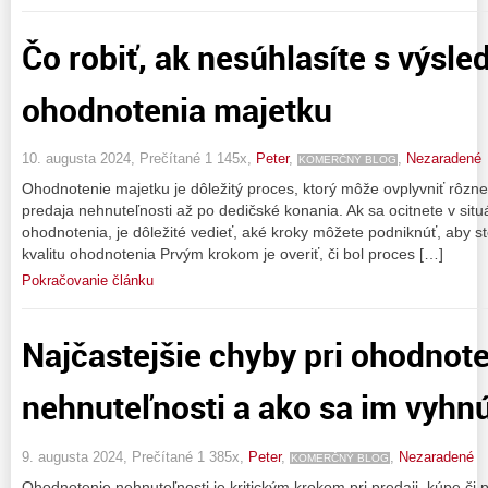
Čo robiť, ak nesúhlasíte s výsl
ohodnotenia majetku
10. augusta 2024, Prečítané 1 145x,
Peter
,
,
Nezaradené
KOMERČNÝ BLOG
Ohodnotenie majetku je dôležitý proces, ktorý môže ovplyvniť rôzne
predaja nehnuteľnosti až po dedičské konania. Ak sa ocitnete v situ
ohodnotenia, je dôležité vedieť, aké kroky môžete podniknúť, aby ste 
kvalitu ohodnotenia Prvým krokom je overiť, či bol proces […]
Pokračovanie článku
Najčastejšie chyby pri ohodnote
nehnuteľnosti a ako sa im vyhn
9. augusta 2024, Prečítané 1 385x,
Peter
,
,
Nezaradené
KOMERČNÝ BLOG
Ohodnotenie nehnuteľnosti je kritickým krokom pri predaji, kúpe či