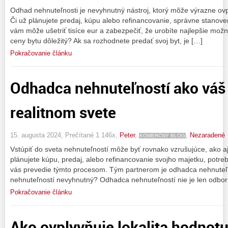
Odhad nehnuteľnosti je nevyhnutný nástroj, ktorý môže výrazne ovp
Či už plánujete predaj, kúpu alebo refinancovanie, správne stanove
vám môže ušetriť tisíce eur a zabezpečiť, že urobíte najlepšie mož
ceny bytu dôležitý? Ak sa rozhodnete predať svoj byt, je […]
Pokračovanie článku
Odhadca nehnuteľností ako váš 
realitnom svete
15. augusta 2024, Prečítané 1 146x,
Peter
,
,
Nezaradené
KOMERČNÝ BLOG
Vstúpiť do sveta nehnuteľností môže byť rovnako vzrušujúce, ako aj
plánujete kúpu, predaj, alebo refinancovanie svojho majetku, potreb
vás prevedie týmto procesom. Tým partnerom je odhadca nehnuteľn
nehnuteľností nevyhnutný? Odhadca nehnuteľností nie je len odbor
Pokračovanie článku
Ako ovplyvňuje lokalita hodnot