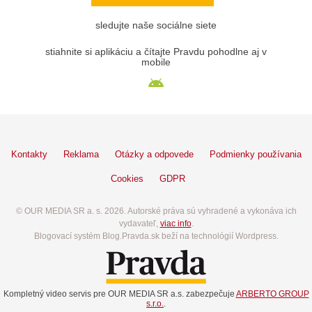
sledujte naše sociálne siete
stiahnite si aplikáciu a čítajte Pravdu pohodlne aj v
mobile
Kontakty
Reklama
Otázky a odpovede
Podmienky používania
Cookies
GDPR
© OUR MEDIA SR a. s. 2026. Autorské práva sú vyhradené a vykonáva ich
vydavateľ,
viac info
.
Blogovací systém Blog.Pravda.sk beží na technológií Wordpress.
Kompletný video servis pre OUR MEDIA SR a.s. zabezpečuje
ARBERTO GROUP
s.r.o.
.