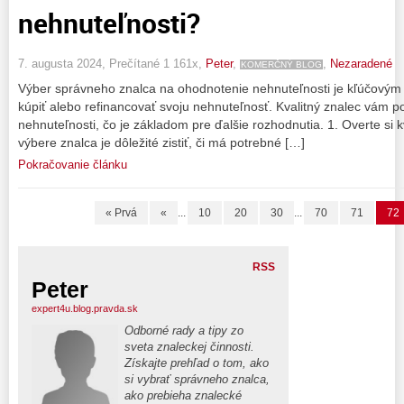
nehnuteľnosti?
7. augusta 2024, Prečítané 1 161x,
Peter
,
,
Nezaradené
KOMERČNÝ BLOG
Výber správneho znalca na ohodnotenie nehnuteľnosti je kľúčovým 
kúpiť alebo refinancovať svoju nehnuteľnosť. Kvalitný znalec vám
nehnuteľnosti, čo je základom pre ďalšie rozhodnutia. 1. Overte si kva
výbere znalca je dôležité zistiť, či má potrebné […]
Pokračovanie článku
« Prvá
«
...
10
20
30
...
70
71
72
RSS
Peter
expert4u.blog.pravda.sk
Odborné rady a tipy zo
sveta znaleckej činnosti.
Získajte prehľad o tom, ako
si vybrať správneho znalca,
ako prebieha znalecké