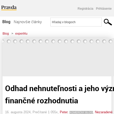
Registrácia
Prihlásenie
Blog
Najnovšie články
Najčítanejšie články
Blog
>
expert4u
Najkomentovanejšie články
Zoznam blogov
Komerčné blogy
Odhad nehnuteľnosti a jeho vý
finančné rozhodnutia
16. augusta 2024, Prečítané 1 055x,
Peter
,
,
Nezaradené
KOMERČNÝ BLOG