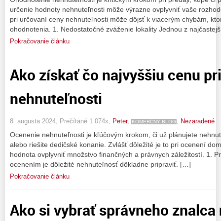
určenie hodnoty nehnuteľnosti môže výrazne ovplyvniť vaše rozhodo
pri určovaní ceny nehnuteľnosti môže dôjsť k viacerým chybám, kto
ohodnotenia. 1. Nedostatočné zváženie lokality Jednou z najčastejš
Pokračovanie článku
Ako získať čo najvyššiu cenu pr
nehnuteľnosti
8. augusta 2024, Prečítané 1 074x,
Peter
,
,
Nezaradené
KOMERČNÝ BLOG
Ocenenie nehnuteľnosti je kľúčovým krokom, či už plánujete nehnut
alebo riešite dedičské konanie. Zvlášť dôležité je to pri ocenení 
hodnota ovplyvniť množstvo finančných a právnych záležitostí. 1. P
ocenením je dôležité nehnuteľnosť dôkladne pripraviť. […]
Pokračovanie článku
Ako si vybrať správneho znalca