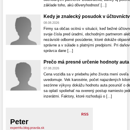
základe toho, akú dôveryhodnosť [...]
Kedy je znalecký posudok v účtovníct
08.08.2026
Firmy sa občas ocitnú v situácii, keď bežné účtovn
svoje čísla pred úradmi, obchodným partnerom ale
nezávislé odborné posúdenie, ktoré dokáže objasniť
správne a v súlade s platnými predpismi. Pri daňov
správca dane [...]
Prečo má presné určenie hodnoty aut
07.08.2026
Cena vozidla sa v priebehu jeho života mení oveľa r
uvedomuje. Vek karosérie, počet najazdených kilome
sezónne výkyvy dokážu hodnotu auta posunúť o des
sa oplatí spoliehať na overený postup namiesto je
inzerátmi. Faktory, ktoré rozhodujú o [...]
RSS
Peter
expert4u.blog.pravda.sk