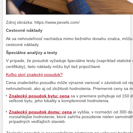
Zdroj obrázka: https://www.pexels.com/
Cestovné náklady
Ak sa nehnuteľnosť nachádza mimo bežného dosahu znalca, môžu b
cestovné náklady.
Špeciálne analýzy a testy
V prípade, že posudok vyžaduje špeciálne testy (napríklad statické
certifikáty), tieto náklady môžu byť tiež pripočítané.
Koľko stojí znalecký posudok?
Cena znaleckého posudku môže výrazne variovať v závislosti od reg
nehnuteľnosti, ako aj od zložitosti hodnotenia. Priemerné ceny s
Znalecký posudok bytu: cena
sa v priemere pohybuje od 150 d
veľkosti bytu, jeho lokality a komplexnosti hodnotenia.
Znalecký posudok domu: cena
je vyššia, v rozmedzí od 300 do 
rozsiahlejšie hodnotenie, ktoré zahŕňa posúdenie nielen samotn
prípadných vedľajších stavieb.