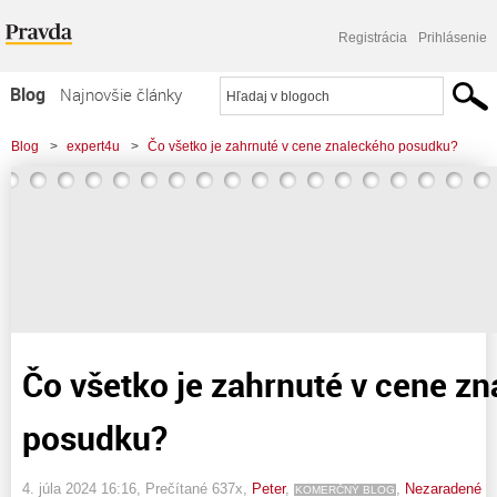
Registrácia
Prihlásenie
Blog
Najnovšie články
Najčítanejšie články
Blog
>
expert4u
>
Čo všetko je zahrnuté v cene znaleckého posudku?
Najkomentovanejšie články
Zoznam blogov
Komerčné blogy
Čo všetko je zahrnuté v cene z
posudku?
4. júla 2024 16:16
, Prečítané 637x,
Peter
,
,
Nezaradené
KOMERČNÝ BLOG