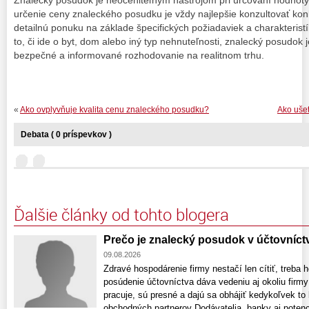
Znalecký posudok je neoceniteľným nástrojom pri určovaní hodnoty
určenie ceny znaleckého posudku je vždy najlepšie konzultovať kon
detailnú ponuku na základe špecifických požiadaviek a charakterist
to, či ide o byt, dom alebo iný typ nehnuteľnosti, znalecký posudok
bezpečné a informované rozhodovanie na realitnom trhu.
«
Ako ovplyvňuje kvalita cenu znaleckého posudku?
Ako ušet
Debata ( 0 príspevkov )
Ďalšie články od tohto blogera
Prečo je znalecký posudok v účtovníctv
09.08.2026
Zdravé hospodárenie firmy nestačí len cítiť, treba 
posúdenie účtovníctva dáva vedeniu aj okoliu firmy 
pracuje, sú presné a dajú sa obhájiť kedykoľvek to
obchodných partnerov Dodávatelia, banky aj potenci