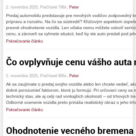
2. novembra 2025, Prečítané 798x,
Peter
Predaj automobilu predstavuje pre mnohých vodičov zodpovedný kro
prípravu a rozvahu. Na čo sa sústrediť? Kľúčovým aspektom úspešné
presné ohodnotenie vozidla. Len vďaka nemu môžete osloviť seriózn
cenu, a zároveň sa vyhnete situácii, keď by ste auto predali pod je
Pokračovanie článku
Čo ovplyvňuje cenu vášho auta 
1. novembra 2025, Prečítané 805x,
Peter
Ak sa zaujímate o predaj svojho vozidla alebo len chcete vedieť, 
dobré porozumieť faktorom, ktoré ju formujú. Pri určovaní ceny sa 
technický stav, ale aj celý rad vonkajších okolností – od trhových 
Odborné ocenenie vozidla preto prináša realistický obraz o jeho tr
Pokračovanie článku
Ohodnotenie vecného bremena a