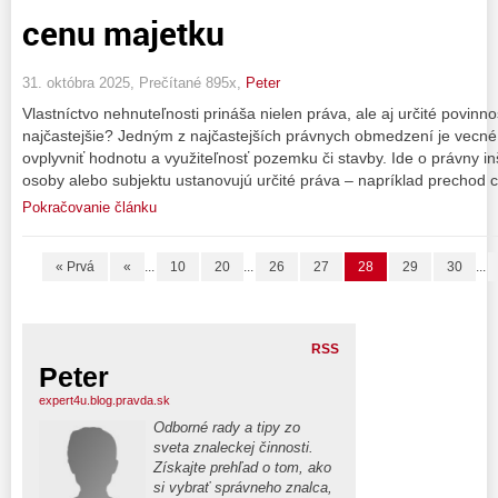
cenu majetku
31. októbra 2025, Prečítané 895x,
Peter
Vlastníctvo nehnuteľnosti prináša nielen práva, ale aj určité povinn
najčastejšie? Jedným z najčastejších právnych obmedzení je vecn
ovplyvniť hodnotu a využiteľnosť pozemku či stavby. Ide o právny inš
osoby alebo subjektu ustanovujú určité práva – napríklad prechod 
Pokračovanie článku
« Prvá
«
...
10
20
...
26
27
28
29
30
...
RSS
Peter
expert4u.blog.pravda.sk
Odborné rady a tipy zo
sveta znaleckej činnosti.
Získajte prehľad o tom, ako
si vybrať správneho znalca,