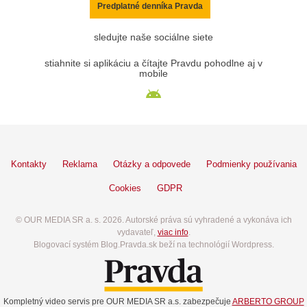
Predplatné denníka Pravda
sledujte naše sociálne siete
stiahnite si aplikáciu a čítajte Pravdu pohodlne aj v
mobile
Kontakty
Reklama
Otázky a odpovede
Podmienky používania
Cookies
GDPR
© OUR MEDIA SR a. s. 2026. Autorské práva sú vyhradené a vykonáva ich
vydavateľ,
viac info
.
Blogovací systém Blog.Pravda.sk beží na technológií Wordpress.
Kompletný video servis pre OUR MEDIA SR a.s. zabezpečuje
ARBERTO GROUP