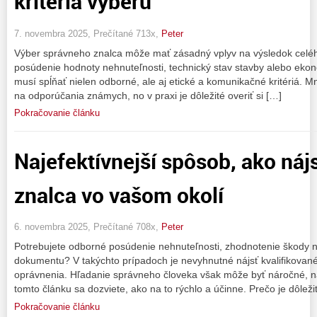
kritériá výberu
7. novembra 2025, Prečítané 713x,
Peter
Výber správneho znalca môže mať zásadný vplyv na výsledok celého
posúdenie hodnoty nehnuteľnosti, technický stav stavby alebo ekon
musí spĺňať nielen odborné, ale aj etické a komunikačné kritériá. Mn
na odporúčania známych, no v praxi je dôležité overiť si […]
Pokračovanie článku
Najefektívnejší spôsob, ako ná
znalca vo vašom okolí
6. novembra 2025, Prečítané 708x,
Peter
Potrebujete odborné posúdenie nehnuteľnosti, zhodnotenie škody na
dokumentu? V takýchto prípadoch je nevyhnutné nájsť kvalifikovan
oprávnenia. Hľadanie správneho človeka však môže byť náročné, na
tomto článku sa dozviete, ako na to rýchlo a účinne. Prečo je dôleži
Pokračovanie článku