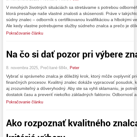
V mnohých životných situáciách sa stretávame s potrebou odborného 
ktorá presahuje naše vlastné znalosti a skúsenosti. Práve v takých
súdny znalec – odborník s certifikovanou kvalifikáciou a hlbokými v
Ale kedy vlastne potrebujeme služby súdneho znalca a prečo je dôl
Pokračovanie článku
Na čo si dať pozor pri výbere zn
8. novembra 2025, Prečítané 684x,
Peter
Vybrať si správneho znalca je dôležitý krok, ktorý môže ovplyvniť p
finančných procesov. Kvalitný znalec dokáže vypracovať posudok, kt
aj zrozumiteľný a dôveryhodný. Aby ste sa vyhli sklamaniu, je pot
dostatok času a preveriť niekoľko základných faktorov. Odbornosť a
Pokračovanie článku
Ako rozpoznať kvalitného znalca