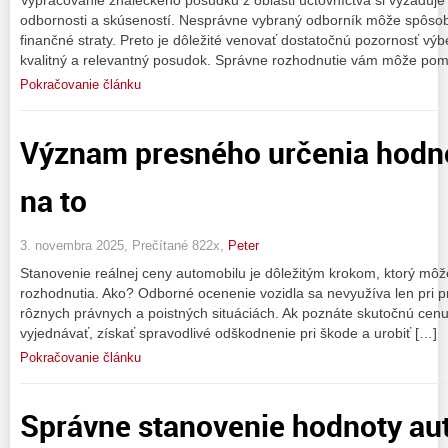
odbornosti a skúseností. Nesprávne vybraný odborník môže spôsobiť
finančné straty. Preto je dôležité venovať dostatočnú pozornosť výb
kvalitný a relevantný posudok. Správne rozhodnutie vám môže pom
Pokračovanie článku
Význam presného určenia hodno
na to
3. novembra 2025, Prečítané 822x,
Peter
Stanovenie reálnej ceny automobilu je dôležitým krokom, ktorý môž
rozhodnutia. Ako? Odborné ocenenie vozidla sa nevyužíva len pri pred
rôznych právnych a poistných situáciách. Ak poznáte skutočnú cenu 
vyjednávať, získať spravodlivé odškodnenie pri škode a urobiť […]
Pokračovanie článku
Správne stanovenie hodnoty auta