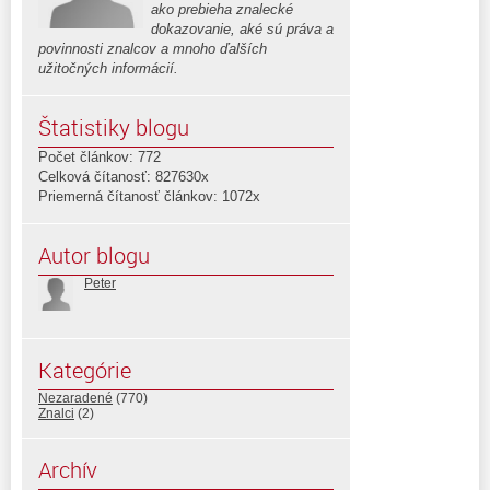
ako prebieha znalecké
dokazovanie, aké sú práva a
povinnosti znalcov a mnoho ďalších
užitočných informácií.
Štatistiky blogu
Počet článkov: 772
Celková čítanosť: 827630x
Priemerná čítanosť článkov: 1072x
Autor blogu
Peter
Kategórie
Nezaradené
(770)
Znalci
(2)
Archív