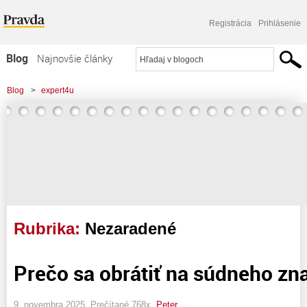
Registrácia
Prihlásenie
Blog
Najnovšie články
Najčítanejšie články
Blog
>
expert4u
Najkomentovanejšie články
Zoznam blogov
Komerčné blogy
Rubrika:
Nezaradené
Prečo sa obrátiť na súdneho zn
9. novembra 2025, Prečítané 768x,
Peter