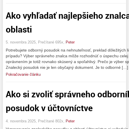
Ako vyhľadať najlepšieho znalca
oblasti
5. novembra 2025, Prečítané 695x,
Peter
Potrebujete odborný posudok na nehnuteľnosť, preklad dôležitých l
prípadu? Výber správneho znalca môže rozhodnúť o úspechu celej v
oprávnením je totiž rovnako skúsený a spoľahlivý. Prečo je výber s
Znalecký posudok nie je len obyčajný dokument. Je to odborné […]
Pokračovanie článku
Ako si zvoliť správneho odborní
posudok v účtovníctve
4. novembra 2025, Prečítané 802x,
Peter
Vypracovanie znaleckého posudku z oblasti účtovníctva si vyžaduje