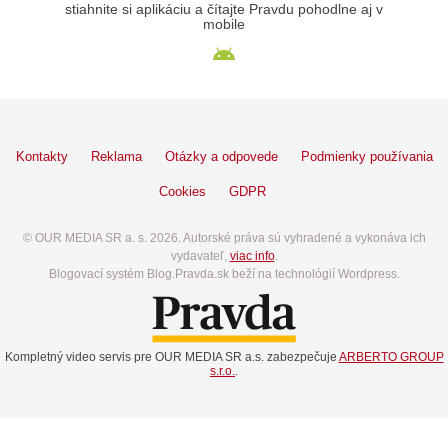
stiahnite si aplikáciu a čítajte Pravdu pohodlne aj v
mobile
Kontakty
Reklama
Otázky a odpovede
Podmienky používania
Cookies
GDPR
© OUR MEDIA SR a. s. 2026. Autorské práva sú vyhradené a vykonáva ich
vydavateľ,
viac info
.
Blogovací systém Blog.Pravda.sk beží na technológií Wordpress.
Kompletný video servis pre OUR MEDIA SR a.s. zabezpečuje
ARBERTO GROUP
s.r.o.
.