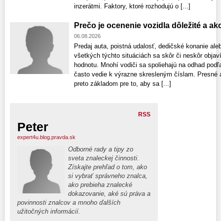
inzerátmi. Faktory, ktoré rozhodujú o [...]
Prečo je ocenenie vozidla dôležité a a
06.08.2026
Predaj auta, poistná udalosť, dedičské konanie ale
všetkých týchto situáciách sa skôr či neskôr obja
hodnotu. Mnohí vodiči sa spoliehajú na odhad podľa
často vedie k výrazne skresleným číslam. Presné a
preto základom pre to, aby sa [...]
RSS
Peter
expert4u.blog.pravda.sk
Odborné rady a tipy zo
sveta znaleckej činnosti.
Získajte prehľad o tom, ako
si vybrať správneho znalca,
ako prebieha znalecké
dokazovanie, aké sú práva a
povinnosti znalcov a mnoho ďalších
užitočných informácií.