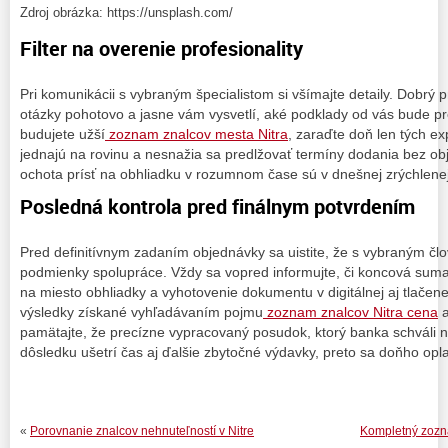
Zdroj obrázka: https://unsplash.com/
Filter na overenie profesionality
Pri komunikácii s vybraným špecialistom si všímajte detaily. Dobrý 
otázky pohotovo a jasne vám vysvetlí, aké podklady od vás bude pre
budujete užší
zoznam znalcov mesta Nitra
, zaraďte doň len tých ex
jednajú na rovinu a nesnažia sa predlžovať termíny dodania bez obj
ochota prísť na obhliadku v rozumnom čase sú v dnešnej zrýchlen
Posledná kontrola pred finálnym potvrdením
Pred definitívnym zadaním objednávky sa uistite, že s vybraným č
podmienky spolupráce. Vždy sa vopred informujte, či koncová sum
na miesto obhliadky a vyhotovenie dokumentu v digitálnej aj tlačen
výsledky získané vyhľadávaním pojmu
zoznam znalcov Nitra cena
a
pamätajte, že precízne vypracovaný posudok, ktorý banka schváli 
dôsledku ušetrí čas aj ďalšie zbytočné výdavky, preto sa doňho opla
«
Porovnanie znalcov nehnuteľností v Nitre
Kompletný zozna