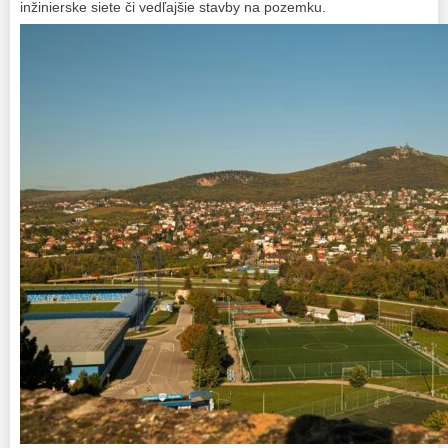
inžinierske siete či vedľajšie stavby na pozemku.