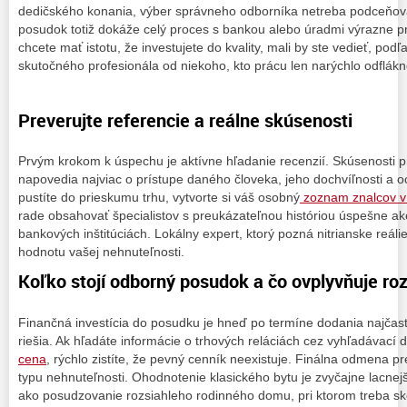
dedičského konania, výber správneho odborníka netreba podceňo
posudok totiž dokáže celý proces s bankou alebo úradmi výrazne pr
chcete mať istotu, že investujete do kvality, mali by ste vedieť, podľa 
skutočného profesionála od niekoho, kto prácu len narýchlo odflákn
Preverujte referencie a reálne skúsenosti
Prvým krokom k úspechu je aktívne hľadanie recenzií. Skúsenosti 
napovedia najviac o prístupe daného človeka, jeho dochvíľnosti a 
pustíte do prieskumu trhu, vytvorte si váš osobný
zoznam znalcov v 
rade obsahovať špecialistov s preukázateľnou históriou úspešne 
bankových inštitúciách. Lokálny expert, ktorý pozná nitrianske reáli
hodnotu vašej nehnuteľnosti.
Koľko stojí odborný posudok a čo ovplyvňuje ro
Finančná investícia do posudku je hneď po termíne dodania najčaste
riešia. Ak hľadáte informácie o trhových reláciách cez vyhľadávací 
cena
, rýchlo zistíte, že pevný cenník neexistuje. Finálna odmena p
typu nehnuteľnosti. Ohodnotenie klasického bytu je zvyčajne lacnej
ako posudzovanie rozsiahleho rodinného domu, pri ktorom treba sk