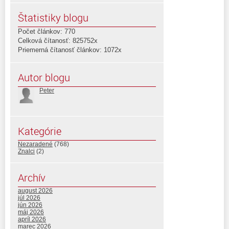
Štatistiky blogu
Počet článkov: 770
Celková čítanosť: 825752x
Priemerná čítanosť článkov: 1072x
Autor blogu
Peter
Kategórie
Nezaradené
(768)
Znalci
(2)
Archív
august 2026
júl 2026
jún 2026
máj 2026
apríl 2026
marec 2026