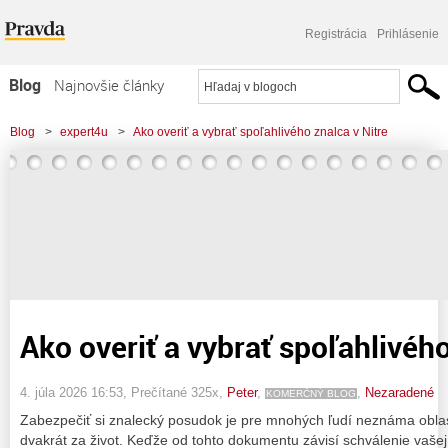
Registrácia
Prihlásenie
Blog
Najnovšie články
Najčítanejšie články
Blog
>
expert4u
>
Ako overiť a vybrať spoľahlivého znalca v Nitre
Najkomentovanejšie články
Zoznam blogov
Komerčné blogy
Ako overiť a vybrať spoľahlivého
4. júla 2026 16:53
, Prečítané 325x,
Peter
,
,
Nezaradené
KOMERČNÝ BLOG
Zabezpečiť si znalecký posudok je pre mnohých ľudí neznáma oblasť,
dvakrát za život. Keďže od tohto dokumentu závisí schválenie vašej