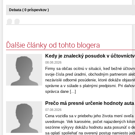
Debata ( 0 príspevkov )
Ďalšie články od tohto blogera
Kedy je znalecký posudok v účtovníct
08.08.2026
Firmy sa občas ocitnú v situácii, keď bežné účtovn
svoje čísla pred úradmi, obchodným partnerom ale
nezávislé odborné posúdenie, ktoré dokáže objasniť
správne a v súlade s platnými predpismi. Pri daňov
správca dane [...]
Prečo má presné určenie hodnoty aut
07.08.2026
Cena vozidla sa v priebehu jeho života mení oveľa r
uvedomuje. Vek karosérie, počet najazdených kilome
sezónne výkyvy dokážu hodnotu auta posunúť o des
sa oplatí spoliehať na overený postup namiesto je