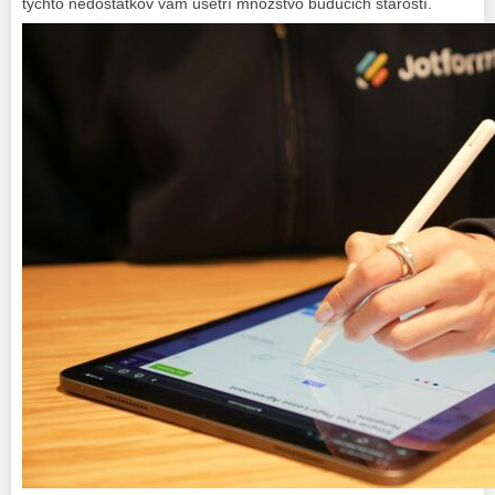
týchto nedostatkov vám ušetrí množstvo budúcich starostí.