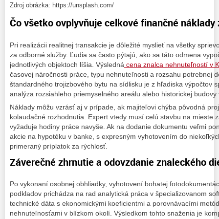
Zdroj obrázka: https://unsplash.com/
Čo všetko ovplyvňuje celkové finančné náklady
Pri realizácii realitnej transakcie je dôležité myslieť na všetky sp
za odborné služby. Ľudia sa často pýtajú, ako sa táto odmena vypo
jednotlivých objektoch líšia. Výsledná
cena znalca nehnuteľností v K
časovej náročnosti práce, typu nehnuteľnosti a rozsahu potrebnej
štandardného trojizbového bytu na sídlisku je z hľadiska výpočtov 
analýza rozsiahleho priemyselného areálu alebo historickej budovy 
Náklady môžu vzrásť aj v prípade, ak majiteľovi chýba pôvodná pr
kolaudačné rozhodnutia. Expert vtedy musí celú stavbu na mieste za
vyžaduje hodiny práce navyše. Ak na dodanie dokumentu veľmi pon
akcie na hypotéku v banke, s expresným vyhotovením do niekoľkýc
primeraný príplatok za rýchlosť.
Záverečné zhrnutie a odovzdanie znaleckého di
Po vykonaní osobnej obhliadky, vyhotovení bohatej fotodokumentác
podkladov prichádza na rad analytická práca v špecializovanom soft
technické dáta s ekonomickými koeficientmi a porovnávacími metó
nehnuteľnosťami v blízkom okolí. Výsledkom tohto snaženia je ko