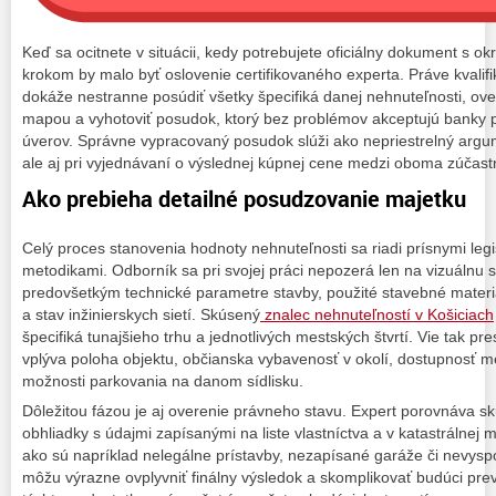
Keď sa ocitnete v situácii, kedy potrebujete oficiálny dokument s o
krokom by malo byť oslovenie certifikovaného experta. Práve kvalif
dokáže nestranne posúdiť všetky špecifiká danej nehnuteľnosti, overi
mapou a vyhotoviť posudok, ktorý bez problémov akceptujú banky 
úverov. Správne vypracovaný posudok slúži ako nepriestrelný argu
ale aj pri vyjednávaní o výslednej kúpnej cene medzi oboma zúčas
Ako prebieha detailné posudzovanie majetku
Celý proces stanovenia hodnoty nehnuteľnosti sa riadi prísnymi legi
metodikami. Odborník sa pri svojej práci nepozerá len na vizuálnu s
predovšetkým technické parametre stavby, použité stavebné materiá
a stav inžinierskych sietí. Skúsený
znalec nehnuteľností v Košiciach
špecifiká tunajšieho trhu a jednotlivých mestských štvrtí. Vie tak p
vplýva poloha objektu, občianska vybavenosť v okolí, dostupnosť
možnosti parkovania na danom sídlisku.
Dôležitou fázou je aj overenie právneho stavu. Expert porovnáva s
obhliadky s údajmi zapísanými na liste vlastníctva a v katastrálnej
ako sú napríklad nelegálne prístavby, nezapísané garáže či nevys
môžu výrazne ovplyvniť finálny výsledok a skomplikovať budúci pr