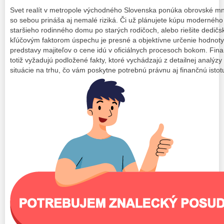
Svet realít v metropole východného Slovenska ponúka obrovské mno
so sebou prináša aj nemalé riziká. Či už plánujete kúpu moderného
staršieho rodinného domu po starých rodičoch, alebo riešite dedičs
kľúčovým faktorom úspechu je presné a objektívne určenie hodnoty
predstavy majiteľov o cene idú v oficiálnych procesoch bokom. Finan
totiž vyžadujú podložené fakty, ktoré vychádzajú z detailnej analýzy
situácie na trhu, čo vám poskytne potrebnú právnu aj finančnú istot