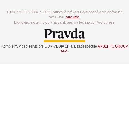
© OUR MEDIA SR a. s. 2026. Autorské práva sú vyhradené a vykonáva ich
vydavateľ,
viac info
.
Blogovací systém Blog.Pravda.sk beží na technológií Wordpress.
Kompletný video servis pre OUR MEDIA SR a.s. zabezpečuje
ARBERTO GROUP
s.r.o.
.