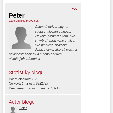
RSS
Peter
expert4u.blog.pravda.sk
Odborné rady a tipy zo
sveta znaleckej činnosti.
Získajte prehľad o tom, ako
si vybrať správneho znalca,
ako prebieha znalecké
dokazovanie, aké sú práva a
povinnosti znalcov a mnoho ďalších
užitočných informácií.
Štatistiky blogu
Počet článkov: 768
Celková čítanosť: 822272x
Priemerná čítanosť článkov: 1071x
Autor blogu
Peter