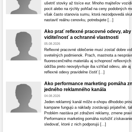
ušetriť stovky až tisíce eur. Mnoho majiteľov vozid
pocit alebo na rýchly pohľad na ceny podobných m
však často stanovia sumu, ktorá nezodpovedá skuto
nastaviť reálnu cenovku, potrebujete [...]
Ako prať reflexné pracovné odevy, aby 
viditeľnosť a ochranné vlastnosti
05.08.2026
Reflexné pracovné oblečenie musí zostať dobre vid
svetelných podmienok. Prach, mastnota a nespráv
fluorescenčného materiálu aj schopnosť reflexných
údržba preto neovplyvňuje iba vzhľad odevu, ale aj
reflexné odevy pravidelne čistiť [...]
Ako performance marketing pomáha zni
jedného reklamného kanála
04.08.2026
Jeden reklamný kanál môže e-shopu dlhodobo prin
kampane fungujú a náklady zostávajú prijateľné, ta
Problém nastáva pri zdražení reklamy, zmene pravi
Performance marketing pomáha rozložiť získavanie
sledovať, ktoré z nich podporujú [...]