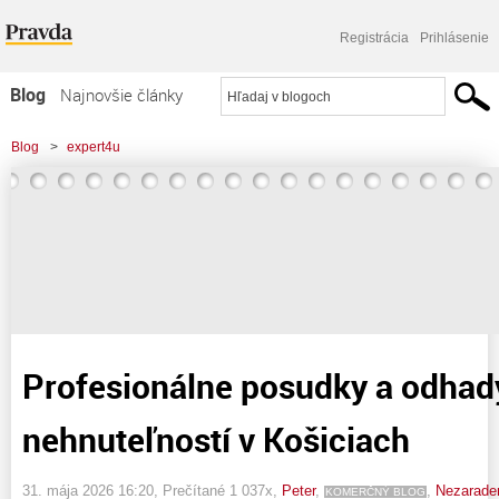
Registrácia
Prihlásenie
Blog
Najnovšie články
Najčítanejšie články
Blog
>
expert4u
Najkomentovanejšie články
>
Profesionálne posudky a odhady nehnuteľností v Košiciach
Zoznam blogov
Komerčné blogy
Profesionálne posudky a odhad
nehnuteľností v Košiciach
31. mája 2026 16:20
, Prečítané 1 037x,
Peter
,
,
Nezarade
KOMERČNÝ BLOG