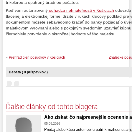
trikolórou a opatrený úradnou pečaťou.
Keď vám autorizovaný
odhadca nehnuteľností v Košiciach
odovzdá 
tlačenej a elektronickej forme, držíte v rukách kľúčový podklad pre 
dokumentom môžete sebavedomo kráčať do banky požiadať o úver, 
majetkovom vyrovnaní alebo s pokojným svedomím uzavrieť kúpnu
čiernobiele potvrdenie o skutočnej hodnote vášho majetku.
«
Prehľad cien posudkov v Košiciach
Znalecké posu
Debata ( 0 príspevkov )
Ďalšie články od tohto blogera
Ako získať čo najpresnejšie ocenenie 
05.08.2026
Predaj alebo kúpa automobilu patrí k rozhodnutiam