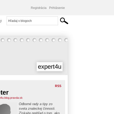
Registrácia
Prihlásenie
y
expert4u
RSS
ter
t4u.blog.pravda.sk
Odborné rady a tipy zo
sveta znaleckej činnosti.
Získajte prehľad o tom, ako