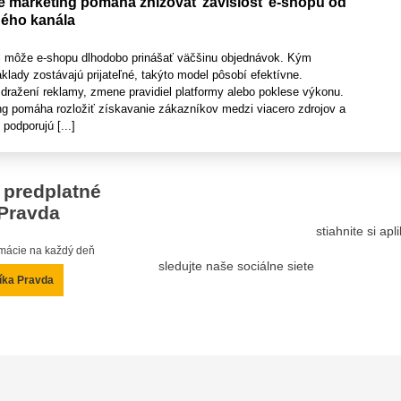
 marketing pomáha znižovať závislosť e-shopu od
ého kanála
l môže e-shopu dlhodobo prinášať väčšinu objednávok. Kým
lady zostávajú prijateľné, takýto model pôsobí efektívne.
dražení reklamy, zmene pravidiel platformy alebo poklese výkonu.
g pomáha rozložiť získavanie zákazníkov medzi viacero zdrojov a
 podporujú [...]
 predplatné
Pravda
stiahnite si ap
ormácie na každý deň
sledujte naše sociálne siete
íka Pravda