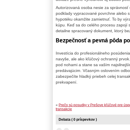
Autorizovaná osoba nesie za správnosť 
podklady vypracované povrchne alebo s
hypotéku okamžite zamietnuť. To by výr
kúpu. Keď sa do celého procesu zapojí s
detailne spracovaný dokument, ktorý bez 
Bezpečnosť a pevná pôda p
Investícia do profesionálneho posúdeni
navyše, ale ako kľúčový ochranný prvok
pod nohami a stane sa vaším najsilnej
predávajúcim. Včasným oslovením odbor
zabezpečíte hladký priebeh celej trans
prekvapení.
«
Prečo sú posudky v Prešove kľúčové pre ús
transakcie
Debata ( 0 príspevkov )