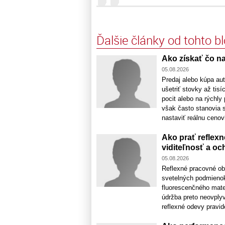
Ďalšie články od tohto b
Ako získať čo na
05.08.2026
Predaj alebo kúpa aut
ušetriť stovky až tis
pocit alebo na rýchl
však často stanovia s
nastaviť reálnu cenovk
Ako prať reflexn
viditeľnosť a oc
05.08.2026
Reflexné pracovné ob
svetelných podmienok
fluorescenčného mate
údržba preto neovplyv
reflexné odevy pravidel