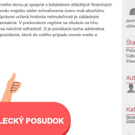
inného domu je spojené s kolobehom dôležitých finančných
evodu majetku alebo schvaľovania úveru mali absolútnu
. Správne určená hodnota nehnuteľnosti je základným
povi
nsakcie. V prešovskom regióne sa situácia na trhu
užit
ýva náročné odhadnúť, či je ponúkaná suma adekvátna
 posúdenie, ktoré do celého prípadu vnesie svetlo a
Šta
Poče
Celk
Prie
Aut
Kat
Neza
Znalc