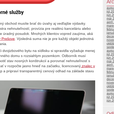
Arc
augu
rné služby
júl 2
jún 
máj 
apríl
tný obchod musíte brať do úvahy aj vedľajšie výdavky.
mare
stra nehnuteľností, provízia pre realitnú kanceláriu alebo
febr
janu
je úradný posudok. Mnohých klientov vopred zaujíma, aká
dece
v Prešove
. Výsledná suma nie je pre každý objekt jednotná
nove
októ
ania.
sept
 dvojizbového bytu na sídlisku si spravidla vyžaduje menej
augu
júl 2
inného domu s rozsiahlym pozemkom. Odborník musí
jún 
otiť stav nosných konštrukcií a porovnať nehnuteľnosť s
máj 
apríl
ať v rozpočte jasno hneď na začiatku, licencovaný
znalec v
mare
up a pripraví transparentný cenový odhad na základe stavu
febr
janu
dece
nove
októ
sept
augu
júl 2
jún 
Od