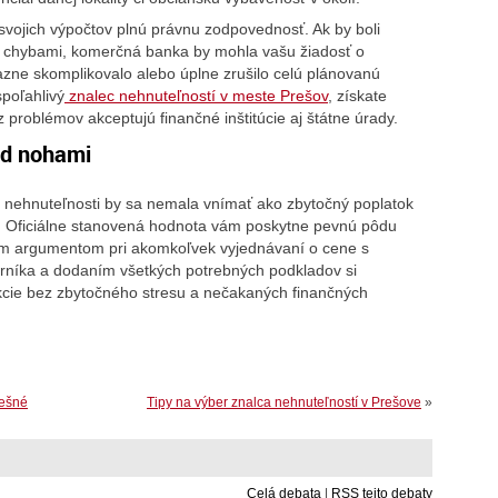
svojich výpočtov plnú právnu zodpovednosť. Ak by boli
 chybami, komerčná banka by mohla vašu žiadosť o
azne skomplikovalo alebo úplne zrušilo celú plánovanú
poľahlivý
znalec nehnuteľností v meste Prešov
, získate
problémov akceptujú finančné inštitúcie aj štátne úrady.
od nohami
a nehnuteľnosti by sa nemala vnímať ako zbytočný poplatok
. Oficiálne stanovená hodnota vám poskytne pevnú pôdu
ším argumentom pri akomkoľvek vyjednávaní o cene s
níka a dodaním všetkých potrebných podkladov si
akcie bez zbytočného stresu a nečakaných finančných
pešné
Tipy na výber znalca nehnuteľností v Prešove
»
Celá debata
|
RSS tejto debaty