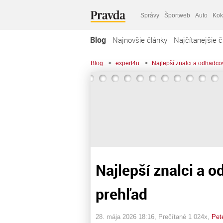
Správy
Športweb
Auto
Kok
Blog
Najnovšie články
Najčítanejšie č
Blog
>
expert4u
>
Najlepší znalci a odhadco
Najlepší znalci a 
prehľad
28. mája 2026 18:16
, Prečítané 1 024x,
Pet