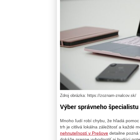
Zdroj obrázka: https://zoznam-znalcov.sk/
Výber správneho špecialistu 
Mnoho ľudí robí chybu, že hľadá pomoc u
trh je citlivá lokálna záležitosť a každé
nehnuteľností v Prešove
detailne pozná 
dokáže presne vyhodnotiť aj budúci poten