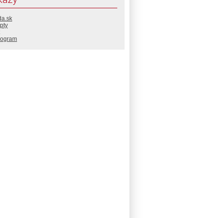
da.sk
pty
rogram