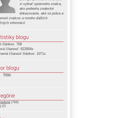
si vybrať správneho znalca,
ako prebieha znalecké
dokazovanie, aké sú práva a
nnosti znalcov a mnoho ďalších
očných informácií.
tistiky blogu
t článkov: 768
ová čítanosť: 822804x
merná čítanosť článkov: 1071x
or blogu
Peter
egórie
radené
(766)
i
(2)