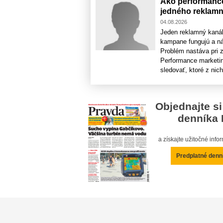
Ako performance
jedného reklamn
04.08.2026
Jeden reklamný kaná
kampane fungujú a nák
Problém nastáva pri z
Performance marketin
sledovať, ktoré z nich
Objednajte si
denníka 
a získajte užitočné inf
Predplatné denn