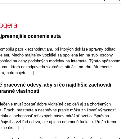
logera
jpresnejšie ocenenie auta
omobilu patrí k rozhodnutiam, pri ktorých dokáže správny odhad
íce eur. Mnoho majiteľov vozidiel sa spolieha len na svoj osobný
y pohľad na ceny podobných modelov na internete. Týmto spôsobom
umu, ktorá nezodpovedá skutočnej situácii na trhu. Ak chcete
u, potrebujete [...]
é pracovné odevy, aby si čo najdlhšie zachovali
hranné vlastnosti
lečenie musí zostať dobre viditeľné cez deň aj za zhoršených
. Prach, mastnota a nesprávne pranie môžu znižovať výraznosť
riálu aj schopnosť reflexných pásov odrážať svetlo. Správna
ňuje iba vzhľad odevu, ale aj jeho ochrannú funkciu. Prečo treba
ne čistiť [...]