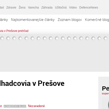
tail
Zdravie
Žena
Varecha
Záhrada
Užitočná
Video
DefenceNews
lánky
Najkomentovanejšie články
Zoznam blogov
Komerčné blog
via v Prešove prehľad
odhadcovia v Prešove
Pe
exper
er
,
,
Nezaradené
KOMERČNÝ BLOG