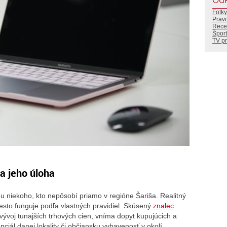
Fotky
Prav
Rece
Šport
TV p
a jeho úloha
 niekoho, kto nepôsobí priamo v regióne Šariša. Realitný
 mesto funguje podľa vlastných pravidiel. Skúsený
znalec
vývoj tunajších trhových cien, vníma dopyt kupujúcich a
ciál danej lokality či občiansku vybavenosť v okolí.