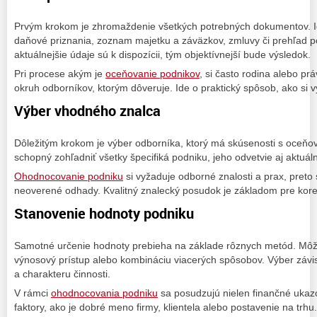
Prvým krokom je zhromaždenie všetkých potrebných dokumentov. Id
daňové priznania, zoznam majetku a záväzkov, zmluvy či prehľad p
aktuálnejšie údaje sú k dispozícii, tým objektívnejší bude výsledok.
Pri procese akým je
oceňovanie podnikov
, si často rodina alebo pr
okruh odborníkov, ktorým dôveruje. Ide o praktický spôsob, ako si v
Výber vhodného znalca
Dôležitým krokom je výber odborníka, ktorý má skúsenosti s oceňov
schopný zohľadniť všetky špecifiká podniku, jeho odvetvie aj aktuáln
Ohodnocovanie podniku
si vyžaduje odborné znalosti a prax, preto
neoverené odhady. Kvalitný znalecký posudok je základom pre kore
Stanovenie hodnoty podniku
Samotné určenie hodnoty prebieha na základe rôznych metód. Môže
výnosový prístup alebo kombináciu viacerých spôsobov. Výber závisí
a charakteru činnosti.
V rámci
ohodnocovania podniku
sa posudzujú nielen finančné ukaz
faktory, ako je dobré meno firmy, klientela alebo postavenie na trhu.