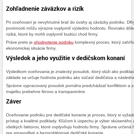
Zohľadnenie záväzkov a rizík
Pri oceňovaní je nevyhnutné brať do úvahy aj záväzky podniku. Dlhy,
povinnosti môžu výrazne ovplyvniť výslednú hodnotu. Rovnako dôleži
riziká, ktoré by mohli ovplyvniť budúci chod firmy.
Práve preto je
ohodnotenie podniku
komplexný proces, ktorý zahŕňa
ekonomickej situácie firmy.
Výsledok a jeho využitie v dedičskom konaní
Výsledkom oceňovania je znalecký posudok, ktorý slúži ako podklad
základe sa určuje hodnota podniku ako súčasť dedičstva a následne
Správne vypracovaný posudok pomáha predchádzať konfliktom a za
majetku prebehne férovo a transparentne.
Záver
Oceňovanie podniku pre dedičské konanie je proces, ktorý si vyžad
prístup a kvalitné podklady. Kľúčom k úspechu je výber skúseného 
všetkých faktorov, ktoré ovplyvňujú hodnotu firmy. Správne určená
pre spravodlivé a bezproblémové dedičské konanie.