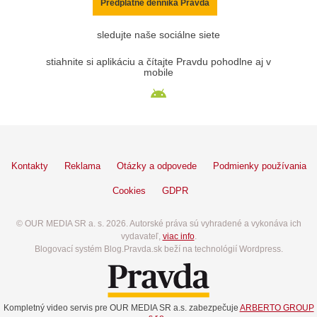
Predplatné denníka Pravda
sledujte naše sociálne siete
stiahnite si aplikáciu a čítajte Pravdu pohodlne aj v
mobile
Kontakty
Reklama
Otázky a odpovede
Podmienky používania
Cookies
GDPR
© OUR MEDIA SR a. s. 2026. Autorské práva sú vyhradené a vykonáva ich
vydavateľ,
viac info
.
Blogovací systém Blog.Pravda.sk beží na technológií Wordpress.
Kompletný video servis pre OUR MEDIA SR a.s. zabezpečuje
ARBERTO GROUP