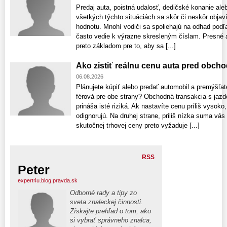
Predaj auta, poistná udalosť, dedičské konanie ale
všetkých týchto situáciách sa skôr či neskôr obja
hodnotu. Mnohí vodiči sa spoliehajú na odhad podľa
často vedie k výrazne skresleným číslam. Presné a
preto základom pre to, aby sa [...]
Ako zistiť reálnu cenu auta pred obch
06.08.2026
Plánujete kúpiť alebo predať automobil a premýšľat
férová pre obe strany? Obchodná transakcia s ja
prináša isté riziká. Ak nastavíte cenu príliš vyso
odignorujú. Na druhej strane, priliš nízka suma vás
skutočnej trhovej ceny preto vyžaduje [...]
RSS
Peter
expert4u.blog.pravda.sk
Odborné rady a tipy zo
sveta znaleckej činnosti.
Získajte prehľad o tom, ako
si vybrať správneho znalca,