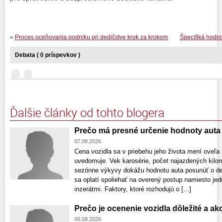
«
Proces oceňovania podniku pri dedičstve krok za krokom
Špecifiká hodno
Debata ( 0 príspevkov )
Ďalšie články od tohto blogera
Prečo má presné určenie hodnoty aut
07.08.2026
Cena vozidla sa v priebehu jeho života mení oveľa r
uvedomuje. Vek karosérie, počet najazdených kilome
sezónne výkyvy dokážu hodnotu auta posunúť o des
sa oplatí spoliehať na overený postup namiesto je
inzerátmi. Faktory, ktoré rozhodujú o [...]
Prečo je ocenenie vozidla dôležité a a
06.08.2026