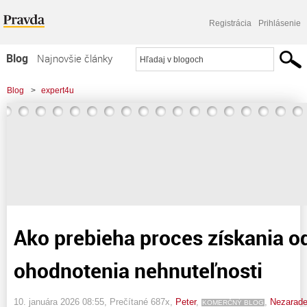
Registrácia
Prihlásenie
Blog
Najnovšie články
Najčítanejšie články
Blog
>
expert4u
Najkomentovanejšie články
>
Ako prebieha proces získania odborného ohodnotenia nehnuteľnosti
Zoznam blogov
Komerčné blogy
Ako prebieha proces získania 
ohodnotenia nehnuteľnosti
10. januára 2026 08:55
, Prečítané 687x,
Peter
,
,
Nezarad
KOMERČNÝ BLOG