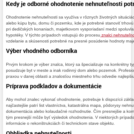
Kedy je odborné ohodnotenie nehnuteľnosti pot
Ohodnotenie nehnuteľnosti sa využíva v rôznych životných situáciác
alebo kúpu bytu, domu či pozemku, kde je potrebné stanoviť trhovú
pri dedičských konaniach, majetkovom vysporiadaní medzi spoluvlas
hypotéky. V týchto prípadoch vstupujú do procesu
znalci nehnuteľno
vzdelanie a skúsenosti potrebné na presné posúdenie hodnoty maj
Výber vhodného odborníka
Prvým krokom je výber znalca, ktorý sa špecializuje na konkrétny ty
posudzuje byt v meste a inak rodinný dom alebo pozemok. Profesi
praxou v danej oblasti a znalosťou miestneho trhu odvedie najlepši
Príprava podkladov a dokumentácie
Aby mohol znalec vykonať ohodnotenie, potrebuje k dispozícii zák
najčastejšie patrí list vlastníctva, katastrálna mapa, pôdorysy nehnu
dokumentácia alebo kolaudačné rozhodnutie. Čím presnejšie a komp
tým presnejší môže byť výsledok ohodnotenia. V niektorých prípadoc
informácie o rekonštrukciách či technickom stave objektu.
Obhliadka nehnuteľnosti