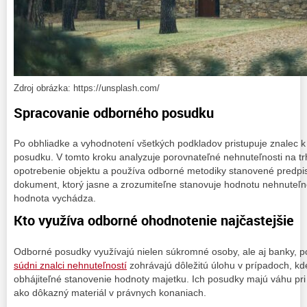
Zdroj obrázka: https://unsplash.com/
Spracovanie odborného posudku
Po obhliadke a vyhodnotení všetkých podkladov pristupuje znalec
posudku. V tomto kroku analyzuje porovnateľné nehnuteľnosti na tr
opotrebenie objektu a používa odborné metodiky stanovené predpi
dokument, ktorý jasne a zrozumiteľne stanovuje hodnotu nehnuteľnos
hodnota vychádza.
Kto využíva odborné ohodnotenie najčastejšie
Odborné posudky využívajú nielen súkromné osoby, ale aj banky, poi
súdni znalci nehnuteľností
zohrávajú dôležitú úlohu v prípadoch, kd
obhájiteľné stanovenie hodnoty majetku. Ich posudky majú váhu pri r
ako dôkazný materiál v právnych konaniach.