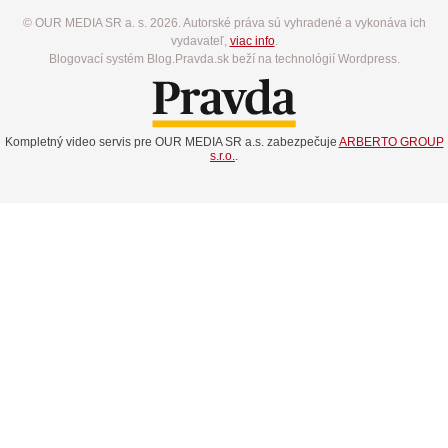
© OUR MEDIA SR a. s. 2026. Autorské práva sú vyhradené a vykonáva ich
vydavateľ,
viac info
.
Blogovací systém Blog.Pravda.sk beží na technológií Wordpress.
Kompletný video servis pre OUR MEDIA SR a.s. zabezpečuje
ARBERTO GROUP
s.r.o.
.