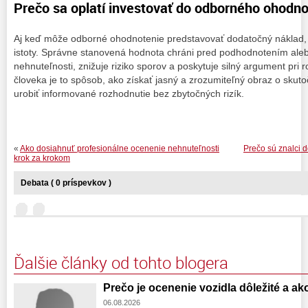
Prečo sa oplatí investovať do odborného ohodno
Aj keď môže odborné ohodnotenie predstavovať dodatočný náklad, v 
istoty. Správne stanovená hodnota chráni pred podhodnotením al
nehnuteľnosti, znižuje riziko sporov a poskytuje silný argument pri
človeka je to spôsob, ako získať jasný a zrozumiteľný obraz o skut
urobiť informované rozhodnutie bez zbytočných rizík.
«
Ako dosiahnuť profesionálne ocenenie nehnuteľnosti
Prečo sú znalci d
krok za krokom
Debata ( 0 príspevkov )
Ďalšie články od tohto blogera
Prečo je ocenenie vozidla dôležité a a
06.08.2026