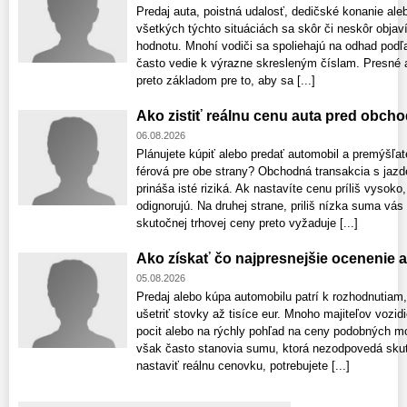
Predaj auta, poistná udalosť, dedičské konanie ale
všetkých týchto situáciách sa skôr či neskôr obja
hodnotu. Mnohí vodiči sa spoliehajú na odhad podľa
často vedie k výrazne skresleným číslam. Presné a
preto základom pre to, aby sa [...]
Ako zistiť reálnu cenu auta pred obch
06.08.2026
Plánujete kúpiť alebo predať automobil a premýšľat
férová pre obe strany? Obchodná transakcia s ja
prináša isté riziká. Ak nastavíte cenu príliš vyso
odignorujú. Na druhej strane, priliš nízka suma vás
skutočnej trhovej ceny preto vyžaduje [...]
Ako získať čo najpresnejšie ocenenie 
05.08.2026
Predaj alebo kúpa automobilu patrí k rozhodnutiam
ušetriť stovky až tisíce eur. Mnoho majiteľov vozid
pocit alebo na rýchly pohľad na ceny podobných m
však často stanovia sumu, ktorá nezodpovedá skuto
nastaviť reálnu cenovku, potrebujete [...]