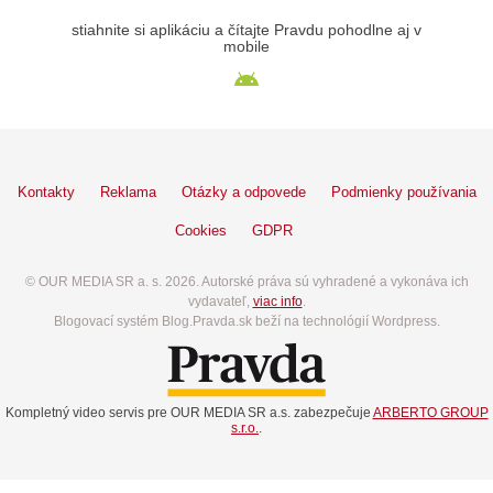
stiahnite si aplikáciu a čítajte Pravdu pohodlne aj v
mobile
Kontakty
Reklama
Otázky a odpovede
Podmienky používania
Cookies
GDPR
© OUR MEDIA SR a. s. 2026. Autorské práva sú vyhradené a vykonáva ich
vydavateľ,
viac info
.
Blogovací systém Blog.Pravda.sk beží na technológií Wordpress.
Kompletný video servis pre OUR MEDIA SR a.s. zabezpečuje
ARBERTO GROUP
s.r.o.
.