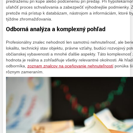
predraženiu pri kúpe alebo podceneniu pri predaji. Pri hypotekárn
uľahčiť proces schvaľovania a zabezpečiť výhodnejšie podmienky. Zn
pretože má prístup k databázam, nástrojom a informáciám, ktoré b
týždne zhromažďovania.
Odborná analýza a komplexný pohľad
Profesionálny znalec nehodnotí len samotnú nehnuteľnosť, ale berie
lokalitu, technický stav objektu, právne vzťahy, budúci rozvojový pot
občianskej vybavenosti a mnohé ďalšie aspekty. Táto komplexnosť
hodnota je reálna a zohľadňuje všetky relevantné okolnosti. Ak hľa
odborníka,
zoznam znalcov na oceňovanie nehnuteľností
ponúka ši
rôznym zameraním.