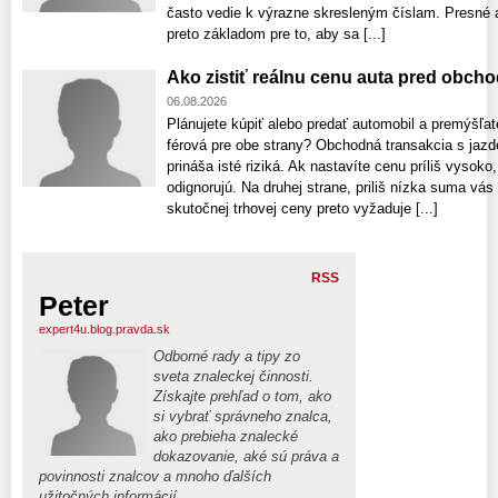
často vedie k výrazne skresleným číslam. Presné a
preto základom pre to, aby sa [...]
Ako zistiť reálnu cenu auta pred obch
06.08.2026
Plánujete kúpiť alebo predať automobil a premýšľat
férová pre obe strany? Obchodná transakcia s ja
prináša isté riziká. Ak nastavíte cenu príliš vyso
odignorujú. Na druhej strane, priliš nízka suma vás
skutočnej trhovej ceny preto vyžaduje [...]
RSS
Peter
expert4u.blog.pravda.sk
Odborné rady a tipy zo
sveta znaleckej činnosti.
Získajte prehľad o tom, ako
si vybrať správneho znalca,
ako prebieha znalecké
dokazovanie, aké sú práva a
povinnosti znalcov a mnoho ďalších
užitočných informácií.