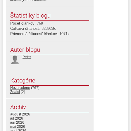
Štatistiky blogu
Počet článkov: 769
Celková čítanosť: 823928x
Priemerná čítanosť článkov: 1071x
Autor blogu
Peter
Kategórie
Nezaradené
(767)
Znalci
(2)
Archív
august 2026
júl 2026
jún 2026
máj 2026
apríl 2026