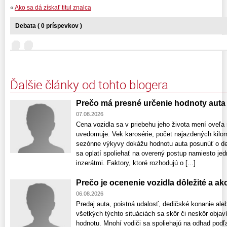
«
Ako sa dá získať titul znalca
Debata ( 0 príspevkov )
Ďalšie články od tohto blogera
Prečo má presné určenie hodnoty aut
07.08.2026
Cena vozidla sa v priebehu jeho života mení oveľa r
uvedomuje. Vek karosérie, počet najazdených kilome
sezónne výkyvy dokážu hodnotu auta posunúť o des
sa oplatí spoliehať na overený postup namiesto je
inzerátmi. Faktory, ktoré rozhodujú o [...]
Prečo je ocenenie vozidla dôležité a a
06.08.2026
Predaj auta, poistná udalosť, dedičské konanie ale
všetkých týchto situáciách sa skôr či neskôr obja
hodnotu. Mnohí vodiči sa spoliehajú na odhad podľa