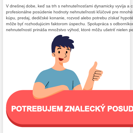
V dnešnej dobe, keď sa trh s nehnuteľnosťami dynamicky vyvíja a ce
profesionálne posúdenie hodnoty nehnuteľnosti kľúčové pre mnohé ži
kúpu, predaj, dedičské konanie, rozvod alebo potrebu získať hypoté
môže byť rozhodujúcim faktorom úspechu. Spolupráca s odborník
nehnuteľností prináša množstvo výhod, ktoré môžu ušetriť nielen pen