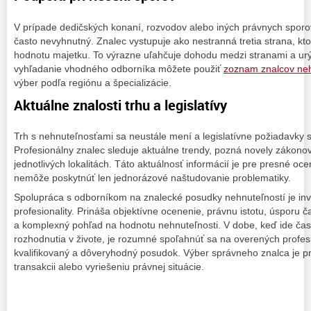
V prípade dedičských konaní, rozvodov alebo iných právnych sporo
často nevyhnutný. Znalec vystupuje ako nestranná tretia strana, ktor
hodnotu majetku. To výrazne uľahčuje dohodu medzi stranami a urýc
vyhľadanie vhodného odborníka môžete použiť
zoznam znalcov neh
výber podľa regiónu a špecializácie.
Aktuálne znalosti trhu a legislatívy
Trh s nehnuteľnosťami sa neustále mení a legislatívne požiadavky 
Profesionálny znalec sleduje aktuálne trendy, pozná novely zákonov
jednotlivých lokalitách. Táto aktuálnosť informácií je pre presné oce
nemôže poskytnúť len jednorázové naštudovanie problematiky.
Spolupráca s odborníkom na znalecké posudky nehnuteľností je inve
profesionality. Prináša objektívne ocenenie, právnu istotu, úsporu ča
a komplexný pohľad na hodnotu nehnuteľnosti. V dobe, keď ide čas
rozhodnutia v živote, je rozumné spoľahnúť sa na overených profes
kvalifikovaný a dôveryhodný posudok. Výber správneho znalca je 
transakcii alebo vyriešeniu právnej situácie.