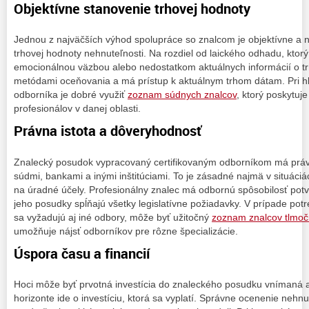
Objektívne stanovenie trhovej hodnoty
Jednou z najväčších výhod spolupráce so znalcom je objektívne a n
trhovej hodnoty nehnuteľnosti. Na rozdiel od laického odhadu, ktor
emocionálnou väzbou alebo nedostatkom aktuálnych informácií o tr
metódami oceňovania a má prístup k aktuálnym trhom dátam. Pri hľ
odborníka je dobré využiť
zoznam súdnych znalcov
, ktorý poskytuj
profesionálov v danej oblasti.
Právna istota a dôveryhodnosť
Znalecký posudok vypracovaný certifikovaným odborníkom má práv
súdmi, bankami a inými inštitúciami. To je zásadné najmä v situáci
na úradné účely. Profesionálny znalec má odbornú spôsobilosť pot
jeho posudky spĺňajú všetky legislatívne požiadavky. V prípade pot
sa vyžadujú aj iné odbory, môže byť užitočný
zoznam znalcov tlmočn
umožňuje nájsť odborníkov pre rôzne špecializácie.
Úspora času a financií
Hoci môže byť prvotná investícia do znaleckého posudku vnímaná 
horizonte ide o investíciu, ktorá sa vyplatí. Správne ocenenie nehn