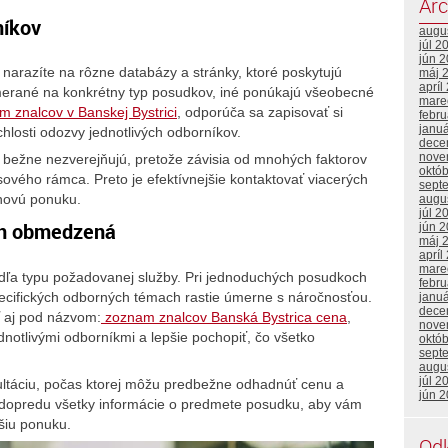
Arc
níkov
augu
júl 2
jún 
i narazíte na rôzne databázy a stránky, ktoré poskytujú
máj 
apríl
merané na konkrétny typ posudkov, iné ponúkajú všeobecné
mare
 znalcov v Banskej Bystrici
, odporúča sa zapisovať si
febr
janu
chlosti odozvy jednotlivých odborníkov.
dece
nove
 bežne nezverejňujú, pretože závisia od mnohých faktorov
októ
asového rámca. Preto je efektívnejšie kontaktovať viacerých
sept
enovú ponuku.
augu
júl 2
ien obmedzená
jún 
máj 
apríl
mare
odľa typu požadovanej služby. Pri jednoduchých posudkoch
febr
pecifických odborných témach rastie úmerne s náročnosťou.
janu
dece
ť aj pod názvom:
zoznam znalcov Banská Bystrica cena
,
nove
otlivými odborníkmi a lepšie pochopiť, čo všetko
októ
sept
augu
júl 2
zultáciu, počas ktorej môžu predbežne odhadnúť cenu a
jún 
si dopredu všetky informácie o predmete posudku, aby vám
šiu ponuku.
Od