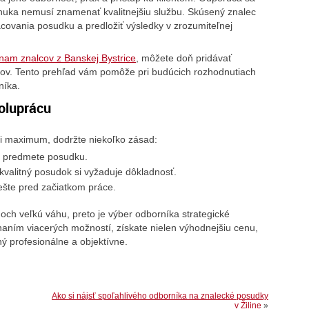
onuka nemusí znamenať kvalitnejšiu službu. Skúsený znalec
acovania posudku a predložiť výsledky v zrozumiteľnej
am znalcov z Banskej Bystrice
, môžete doň pridávať
ntov. Tento prehľad vám pomôže pri budúcich rozhodnutiach
níka.
oluprácu
li maximum, dodržte niekoľko zásad:
 o predmete posudku.
kvalitný posudok si vyžaduje dôkladnosť.
šte pred začiatkom práce.
h veľkú váhu, preto je výber odborníka strategické
aním viacerých možností, získate nielen výhodnejšiu cenu,
ý profesionálne a objektívne.
Ako si nájsť spoľahlivého odborníka na znalecké posudky
v Žiline
»