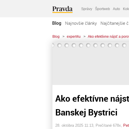
Správy
Športweb
Auto
Kok
Blog
Najnovšie články
Najčítanejšie č
Blog
>
expert4u
>
Ako efektívne nájsť a poro
Ako efektívne nájs
Banskej Bystrici
28. októbra 2025 11:13
, Prečítané 678x,
Pet