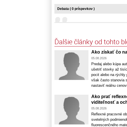
Debata ( 0 príspevkov )
Ďalšie články od tohto b
Ako získať čo na
05.08.2026
Predaj alebo kúpa aut
ušetriť stovky až tis
pocit alebo na rýchl
však často stanovia s
nastaviť reálnu cenovk
Ako prať reflexn
viditeľnosť a oc
05.08.2026
Reflexné pracovné ob
svetelných podmienok
fluorescenčného mate