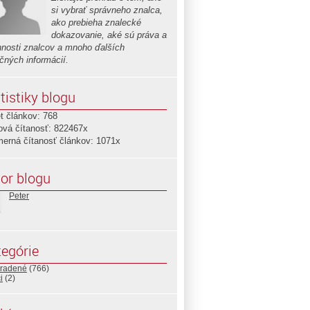
si vybrať správneho znalca,
ako prebieha znalecké
dokazovanie, aké sú práva a
nnosti znalcov a mnoho ďalších
očných informácií.
tistiky blogu
t článkov: 768
ová čítanosť: 822467x
merná čítanosť článkov: 1071x
or blogu
Peter
egórie
radené
(766)
i
(2)