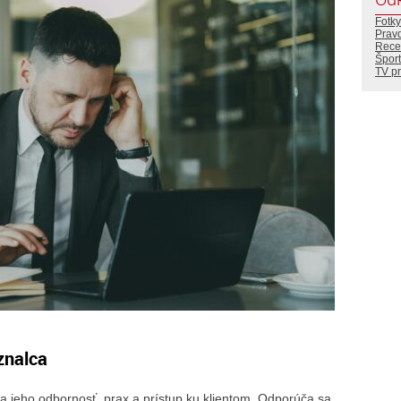
Fotky
Prav
Rece
Šport
TV p
znalca
na jeho odbornosť, prax a prístup ku klientom. Odporúča sa