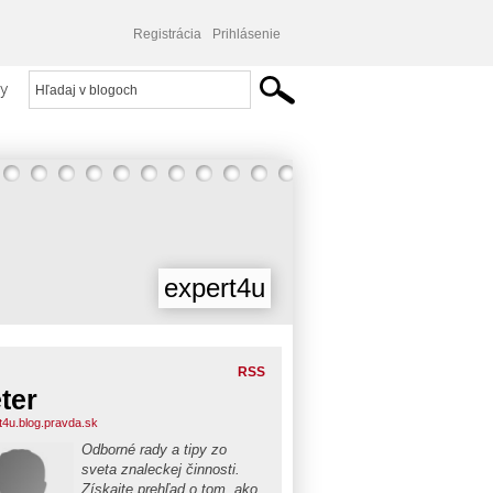
Registrácia
Prihlásenie
y
expert4u
RSS
ter
t4u.blog.pravda.sk
Odborné rady a tipy zo
sveta znaleckej činnosti.
Získajte prehľad o tom, ako