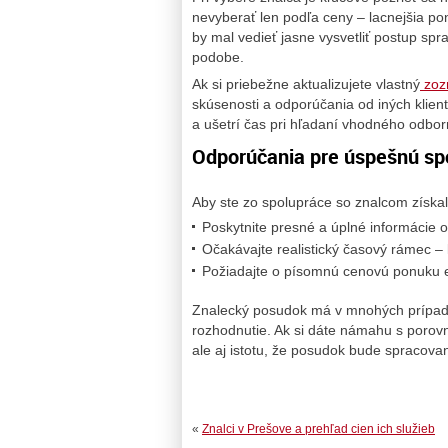
nevyberať len podľa ceny – lacnejšia p
by mal vedieť jasne vysvetliť postup spr
podobe.
Ak si priebežne aktualizujete vlastný
zozn
skúsenosti a odporúčania od iných klie
a ušetrí čas pri hľadaní vhodného odbor
Odporúčania pre úspešnú sp
Aby ste zo spolupráce so znalcom získa
Poskytnite presné a úplné informácie
Očakávajte realistický časový rámec – 
Požiadajte o písomnú cenovú ponuku e
Znalecký posudok má v mnohých prípadoc
rozhodnutie. Ak si dáte námahu s porovn
ale aj istotu, že posudok bude spracovan
«
Znalci v Prešove a prehľad cien ich služieb