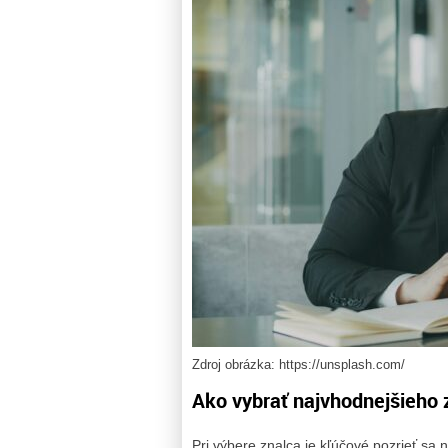
Zdroj obrázka: https://unsplash.com/
Ako vybrať najvhodnejšieho 
Pri výbere znalca je kľúčové pozrieť sa 