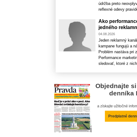
údržba preto neovplyv
reflexné odevy pravidel
Ako performance
jedného reklamn
04.08.2026
Jeden reklamný kaná
kampane fungujú a nák
Problém nastáva pri z
Performance marketin
sledovať, ktoré z nich
Objednajte si
denníka 
a získajte užitočné inf
Predplatné denn