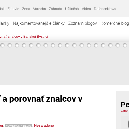
tail
Zdravie
Žena
Varecha
Záhrada
Užitočná
Video
DefenceNews
lánky
Najkomentovanejšie články
Zoznam blogov
Komerčné blog
vnať znalcov v Banskej Bystrici
ť a porovnať znalcov v
Pe
exper
er
,
,
Nezaradené
KOMERČNÝ BLOG