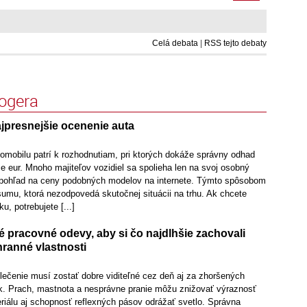
Celá debata
|
RSS tejto debaty
logera
jpresnejšie ocenenie auta
omobilu patrí k rozhodnutiam, pri ktorých dokáže správny odhad
íce eur. Mnoho majiteľov vozidiel sa spolieha len na svoj osobný
y pohľad na ceny podobných modelov na internete. Týmto spôsobom
umu, ktorá nezodpovedá skutočnej situácii na trhu. Ak chcete
u, potrebujete [...]
é pracovné odevy, aby si čo najdlhšie zachovali
hranné vlastnosti
lečenie musí zostať dobre viditeľné cez deň aj za zhoršených
. Prach, mastnota a nesprávne pranie môžu znižovať výraznosť
riálu aj schopnosť reflexných pásov odrážať svetlo. Správna