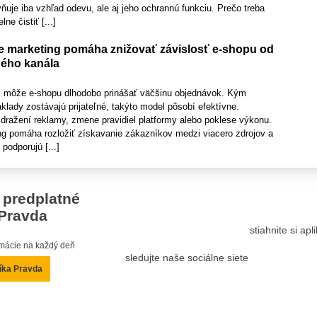
ňuje iba vzhľad odevu, ale aj jeho ochrannú funkciu. Prečo treba
ne čistiť [...]
 marketing pomáha znižovať závislosť e-shopu od
ého kanála
l môže e-shopu dlhodobo prinášať väčšinu objednávok. Kým
lady zostávajú prijateľné, takýto model pôsobí efektívne.
dražení reklamy, zmene pravidiel platformy alebo poklese výkonu.
g pomáha rozložiť získavanie zákazníkov medzi viacero zdrojov a
 podporujú [...]
 predplatné
Pravda
stiahnite si ap
ormácie na každý deň
sledujte naše sociálne siete
íka Pravda