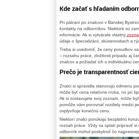
Kde začať s hľadaním odbor
Pri pátraní po znalcovi v Banskej Bystric
kontakty na odborníkov. Niektoré sú za
informácie. Ak si vytvárate vlastný
zoznam
údaje o špecializácii, skúsenostiach a rý
Treba si uvedomiť, že ceny posudkov sa
– rozsahu práce, zložitosti prípadu aj č
znalcov a požiadať ich o individuálnu c
Prečo je transparentnosť c
Znalci si spravidla stanovujú odmenu p
môže byť cena relatívne nízka, no pri š
Ak si zostavujete svoj zoznam, môže by
pomôže vám porovnať rozdiely medzi jedn
ovplyvňuje konečnú cenu.
Niektorí znalci ponúkajú bezplatnú kon
rozsah práce. Vždy sa oplatí pripraviť 
odborník mohol poskytnúť čo najpresnej