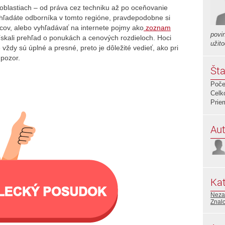
blastiach – od práva cez techniku až po oceňovanie
 hľadáte odborníka v tomto regióne, pravdepodobne si
cov, alebo vyhľadávať na internete pojmy ako
zoznam
povi
získali prehľad o ponukách a cenových rozdieloch. Hoci
užit
vždy sú úplné a presné, preto je dôležité vedieť, ako pri
 pozor.
Šta
Poče
Celk
Prie
Aut
Kat
Neza
Znalc