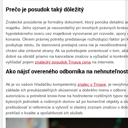
Prečo je posudok taký dôležitý
Znalecké posúdenie je formálny dokument, ktorý ponúka detailnú a
majetku. Jeho význam je neoceniteľný pri mnohých právnych krok
hypotekárneho úveru cez majetkové vyrovnanie pri rozvode, spory 
konania. Okrem právnej potreby predstavuje rozhodujúci faktor pri 
poskytuje istotu, že stanovená predajná cena nie je neodôvodnene v
chráni obe zmluvné strany. Ak sa potrebujete zorientovať v tom, aká
dobré sa obrátiť priamo na kancelárie znalcov a vyžiadať si konkrétn
vyhľadať pojem
znalecký posudok Trnava cena
na internete.
Ako nájsť overeného odborníka na nehnuteľnost
Ak je vo vašom hľadáčiku kompetentný
znalec v Trnave
, je nevyhnu
základe ich preukázateľných skúseností a dobrého mena v odbore. Tí
autorizáciu a potrebné know-how na hodnotenie rozličných typov n
bytových jednotiek a rodinných domov až po komerčné objekty a 
preštudovať si referencie a vytvoriť si vlastný zoznam znalcov s do
prehľad o kvalite a spoľahlivosti ich služieb.