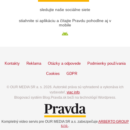
sledujte naše sociálne siete
stiahnite si aplikáciu a čítajte Pravdu pohodlne aj v
mobile
Kontakty
Reklama
Otázky a odpovede
Podmienky používania
Cookies
GDPR
© OUR MEDIA SR a. s. 2026. Autorské práva sú vyhradené a vykonáva ich
vydavateľ,
viac info
.
Blogovací systém Blog.Pravda.sk beží na technológií Wordpress.
Kompletný video servis pre OUR MEDIA SR a.s. zabezpečuje
ARBERTO GROUP
s.r.o.
.