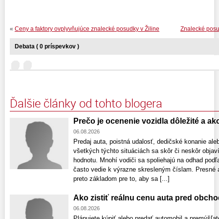
«
Ceny a faktory ovplyvňujúce znalecké posudky v Žiline
Znalecké posu
Debata ( 0 príspevkov )
Ďalšie články od tohto blogera
Prečo je ocenenie vozidla dôležité a a
06.08.2026
Predaj auta, poistná udalosť, dedičské konanie ale
všetkých týchto situáciách sa skôr či neskôr obja
hodnotu. Mnohí vodiči sa spoliehajú na odhad podľa
často vedie k výrazne skresleným číslam. Presné a
preto základom pre to, aby sa [...]
Ako zistiť reálnu cenu auta pred obch
06.08.2026
Plánujete kúpiť alebo predať automobil a premýšľat