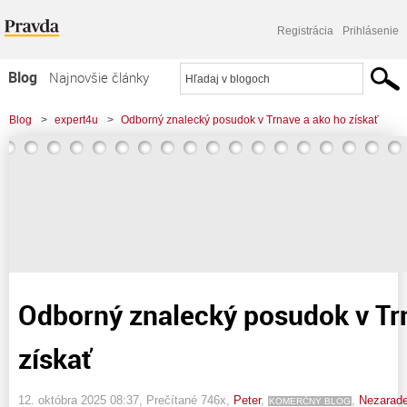
Registrácia
Prihlásenie
Blog
Najnovšie články
Najčítanejšie články
Blog
>
expert4u
>
Odborný znalecký posudok v Trnave a ako ho získať
Najkomentovanejšie články
Zoznam blogov
Komerčné blogy
Odborný znalecký posudok v Tr
získať
12. októbra 2025 08:37
, Prečítané 746x,
Peter
,
,
Nezarad
KOMERČNÝ BLOG