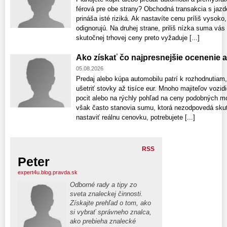
férová pre obe strany? Obchodná transakcia s ja
prináša isté riziká. Ak nastavíte cenu príliš vyso
odignorujú. Na druhej strane, priliš nízka suma vás
skutočnej trhovej ceny preto vyžaduje [...]
Ako získať čo najpresnejšie ocenenie 
05.08.2026
Predaj alebo kúpa automobilu patrí k rozhodnutiam
ušetriť stovky až tisíce eur. Mnoho majiteľov vozid
pocit alebo na rýchly pohľad na ceny podobných m
však často stanovia sumu, ktorá nezodpovedá skuto
nastaviť reálnu cenovku, potrebujete [...]
RSS
Peter
expert4u.blog.pravda.sk
Odborné rady a tipy zo
sveta znaleckej činnosti.
Získajte prehľad o tom, ako
si vybrať správneho znalca,
ako prebieha znalecké