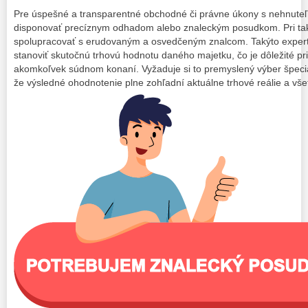
Pre úspešné a transparentné obchodné či právne úkony s nehnuteľ
disponovať precíznym odhadom alebo znaleckým posudkom. Pri ta
spolupracovať s erudovaným a osvedčeným znalcom. Takýto expert
stanoviť skutočnú trhovú hodnotu daného majetku, čo je dôležité pri
akomkoľvek súdnom konaní. Vyžaduje si to premyslený výber špecial
že výsledné ohodnotenie plne zohľadní aktuálne trhové reálie a vš