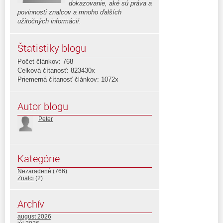
dokazovanie, aké sú práva a
povinnosti znalcov a mnoho ďalších
užitočných informácií.
Štatistiky blogu
Počet článkov: 768
Celková čítanosť: 823430x
Priemerná čítanosť článkov: 1072x
Autor blogu
Peter
Kategórie
Nezaradené
(766)
Znalci
(2)
Archív
august 2026