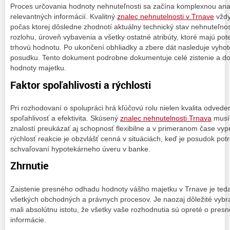
Proces určovania hodnoty nehnuteľnosti sa začína komplexnou an
relevantných informácií. Kvalitný
znalec nehnutelnosti v Trnave
vždy
počas ktorej dôsledne zhodnotí aktuálny technický stav nehnuteľnost
rozlohu, úroveň vybavenia a všetky ostatné atribúty, ktoré majú pote
trhovú hodnotu. Po ukončení obhliadky a zbere dát nasleduje vyh
posudku. Tento dokument podrobne dokumentuje celé zistenie a d
hodnoty majetku.
Faktor spoľahlivosti a rýchlosti
Pri rozhodovaní o spolupráci hrá kľúčovú rolu nielen kvalita odveden
spoľahlivosť a efektivita. Skúsený
znalec nehnutelnosti Trnava
musí
znalostí preukázať aj schopnosť flexibilne a v primeranom čase vy
rýchlosť reakcie je obzvlášť cenná v situáciách, keď je posudok pot
schvaľovaní hypotekárneho úveru v banke.
Zhrnutie
Zaistenie presného odhadu hodnoty vášho majetku v Trnave je ted
všetkých obchodných a právnych procesov. Je naozaj dôležité vybra
mali absolútnu istotu, že všetky vaše rozhodnutia sú opreté o presn
informácie.