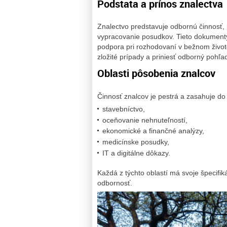
Podstata a prínos znalectva
Znalectvo predstavuje odbornú činnosť, p
vypracovanie posudkov. Tieto dokumenty
podpora pri rozhodovaní v bežnom živote
zložité prípady a priniesť odborný pohľa
Oblasti pôsobenia znalcov
Činnosť znalcov je pestrá a zasahuje do
stavebníctvo,
oceňovanie nehnuteľností,
ekonomické a finančné analýzy,
medicínske posudky,
IT a digitálne dôkazy.
Každá z týchto oblastí má svoje špecifi
odbornosť.