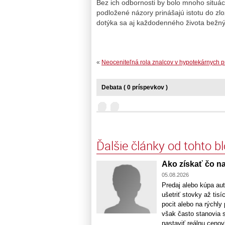
Bez ich odbornosti by bolo mnoho situác
podložené názory prinášajú istotu do zlo
dotýka sa aj každodenného života bežný
«
Neoceniteľná rola znalcov v hypotekárnych 
Debata ( 0 príspevkov )
Ďalšie články od tohto b
Ako získať čo na
05.08.2026
Predaj alebo kúpa aut
ušetriť stovky až tis
pocit alebo na rýchl
však často stanovia s
nastaviť reálnu cenovk