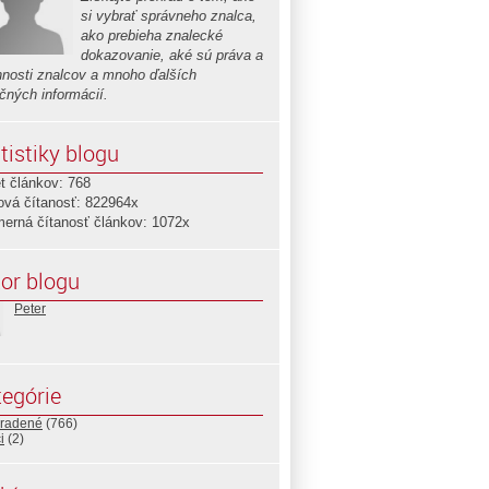
si vybrať správneho znalca,
ako prebieha znalecké
dokazovanie, aké sú práva a
nnosti znalcov a mnoho ďalších
očných informácií.
tistiky blogu
t článkov: 768
ová čítanosť: 822964x
merná čítanosť článkov: 1072x
or blogu
Peter
egórie
radené
(766)
i
(2)