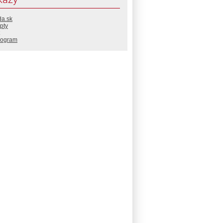
da.sk
pty
rogram