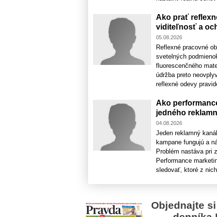
Ako prať reflexn
viditeľnosť a oc
05.08.2026
Reflexné pracovné ob
svetelných podmienok
fluorescenčného mate
údržba preto neovplyv
reflexné odevy pravidel
Ako performance
jedného reklamn
04.08.2026
Jeden reklamný kaná
kampane fungujú a nák
Problém nastáva pri z
Performance marketin
sledovať, ktoré z nich
Objednajte si
denníka 