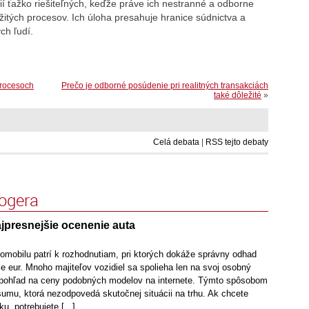
ií ťažko riešiteľných, keďže práve ich nestranné a odborne
žitých procesov. Ich úloha presahuje hranice súdnictva a
ch ľudí.
procesoch
Prečo je odborné posúdenie pri realitných transakciách
také dôležité
»
Celá debata
|
RSS tejto debaty
logera
jpresnejšie ocenenie auta
omobilu patrí k rozhodnutiam, pri ktorých dokáže správny odhad
íce eur. Mnoho majiteľov vozidiel sa spolieha len na svoj osobný
y pohľad na ceny podobných modelov na internete. Týmto spôsobom
umu, ktorá nezodpovedá skutočnej situácii na trhu. Ak chcete
u, potrebujete [...]