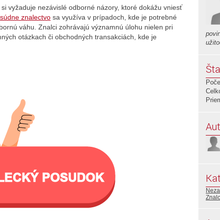
si vyžaduje nezávislé odborné názory, ktoré dokážu vniesť
súdne znalectvo
sa využíva v prípadoch, kde je potrebné
dbornú váhu. Znalci zohrávajú významnú úlohu nielen pri
povi
omných otázkach či obchodných transakciách, kde je
užit
Šta
Poče
Celk
Prie
Aut
Kat
Neza
Znalc