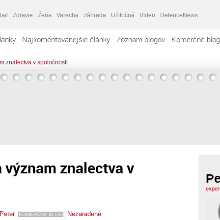
tail
Zdravie
Žena
Varecha
Záhrada
Užitočná
Video
DefenceNews
lánky
Najkomentovanejšie články
Zoznam blogov
Komerčné blog
 znalectva v spoločnosti
 význam znalectva v
Pe
exper
Peter
,
,
Nezaradené
KOMERČNÝ BLOG