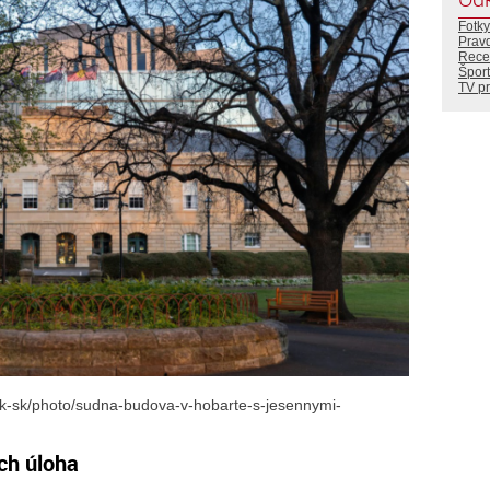
Fotky
Prav
Rece
Šport
TV p
sk-sk/photo/sudna-budova-v-hobarte-s-jesennymi-
ich úloha