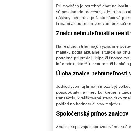
Pri stavbách je potrebné dbať na kvalitu
sú povolaní do procesov, kde treba posúdi
náklady. Ich práca je často kľúčová pri 
firmami alebo pri preverovaní bezpečnost
Znalci nehnuteľností a realit
Na realitnom trhu majú významné posta
majetku podľa aktuálnej situácie na trh
potrebné pri predaji, kúpe či financovan
informácie, ktoré investorom či bankám
Úloha znalca nehnuteľnosti v
Jednotlivcom aj firmám môže byť veľko
posudok šitý na mieru konkrétnej situác
transakciu, kvalifikované stanovisko z
pohľad na hodnotu či stav majetku.
Spoločenský prínos znalcov
Znalci prispievajú k spravodlivému rieše