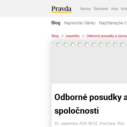
Správy
Športweb
Auto
Kok
Blog
Najnovšie články
Najčítanejšie č
Blog
>
expert4u
>
Odborné posudky a význam
Odborné posudky a
spoločnosti
16. septembra 2025 08:52
, Prečítané 782x,