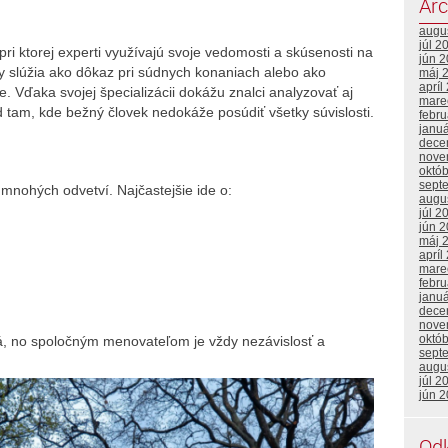
Arc
augu
júl 2
ri ktorej experti využívajú svoje vedomosti a skúsenosti na
jún 
 slúžia ako dôkaz pri súdnych konaniach alebo ako
máj 
apríl
. Vďaka svojej špecializácii dokážu znalci analyzovať aj
mare
d tam, kde bežný človek nedokáže posúdiť všetky súvislosti.
febr
janu
dece
nove
októ
sept
 mnohých odvetví. Najčastejšie ide o:
augu
júl 2
jún 
máj 
apríl
mare
febr
janu
dece
nove
októ
ká, no spoločným menovateľom je vždy nezávislosť a
sept
augu
júl 2
jún 
Od