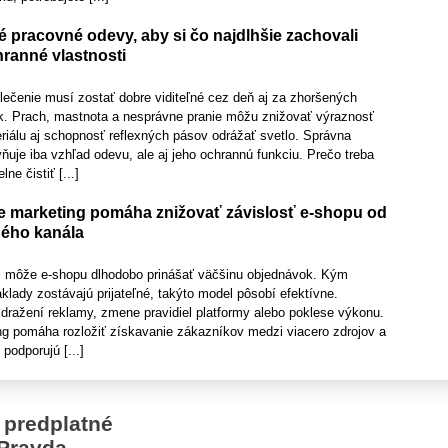
é pracovné odevy, aby si čo najdlhšie zachovali
hranné vlastnosti
lečenie musí zostať dobre viditeľné cez deň aj za zhoršených
. Prach, mastnota a nesprávne pranie môžu znižovať výraznosť
riálu aj schopnosť reflexných pásov odrážať svetlo. Správna
ňuje iba vzhľad odevu, ale aj jeho ochrannú funkciu. Prečo treba
ne čistiť [...]
 marketing pomáha znižovať závislosť e-shopu od
ého kanála
l môže e-shopu dlhodobo prinášať väčšinu objednávok. Kým
lady zostávajú prijateľné, takýto model pôsobí efektívne.
dražení reklamy, zmene pravidiel platformy alebo poklese výkonu.
g pomáha rozložiť získavanie zákazníkov medzi viacero zdrojov a
 podporujú [...]
 predplatné
Pravda