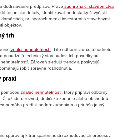
 a dodržiavanie predpisov. Práve
súdni znalci stavebníctva
ť technické detaily, identifikovať nedostatky či vyčísliť
reklamáciách, pri sporoch medzi investormi a stavebnými
i objektov.
ný trh
venie
znalci nehnuteľností
. Títo odborníci určujú hodnotu
u a posudzujú technický stav budov. Ich posudky sú
í nehnuteľností. Zároveň sledujú trendy a poskytujú
 pomáhajú robiť správne rozhodnutia.
 praxi
u pomocou
znalec nehnuteľnosti
, ktorý pripraví odborný
ii. Či už ide o rozvod, dedičské konanie alebo obchodnú
nalca pomáha predísť nedorozumeniam a prináša jasný
niu sporov aj k transparentnosti rozhodovacích procesov.