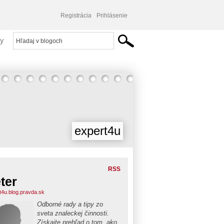
Registrácia
Prihlásenie
y
expert4u
RSS
ter
t4u.blog.pravda.sk
Odborné rady a tipy zo
sveta znaleckej činnosti.
Získajte prehľad o tom, ako