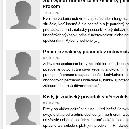
Ako vybrať odborníka na znalecký pos
krokom
10.08.2026
Kvalitné vedenie účtovníctva je základom fungovan
situácie, keď interné čísla nestačia a je potrebný 
prichádza na rad znalecký posudok, ktorý dokáže o
finančných výkazov, odhaliť nezrovnalosti alebo po
spoločníkmi. Výber vhodného [...]
Prečo je znalecký posudok v účtovníctv
09.08.2026
Zdravé hospodárenie firmy nestačí len cítiť, treba 
posúdenie účtovníctva dáva vedeniu aj okoliu firmy 
pracuje, sú presné a dajú sa obhájiť kedykoľvek to
obchodných partnerov Dodávatelia, banky aj potenci
základe toho, akú dôveryhodnosť [...]
Kedy je znalecký posudok v účtovníct
08.08.2026
Firmy sa občas ocitnú v situácii, keď bežné účtovn
svoje čísla pred úradmi, obchodným partnerom ale
nezávislé odborné posúdenie, ktoré dokáže objasniť
správne a v súlade s platnými predpismi. Pri daňov