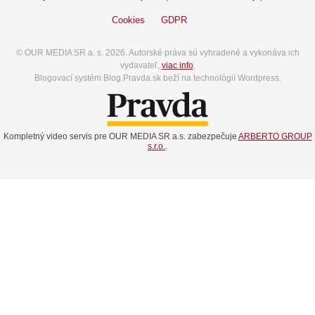
Cookies
GDPR
© OUR MEDIA SR a. s. 2026. Autorské práva sú vyhradené a vykonáva ich
vydavateľ,
viac info
.
Blogovací systém Blog.Pravda.sk beží na technológií Wordpress.
Kompletný video servis pre OUR MEDIA SR a.s. zabezpečuje
ARBERTO GROUP
s.r.o.
.