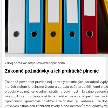
Zdroj obrázka: https://www.freepik.com/
Zákonné požiadavky a ich praktické plnenie
Zákonná povinnosť pravidelnej kontroly elektrických zariadení vypl
ktorých cieľom je ochrana života a zdravia osôb pred účinkami elekt
o oveľa viac než len o administratívnu povinnosť – kvalitne veden
nástroj, ktorý umožňuje efektívne riadiť riziká a zabezpečiť vysoký 
Spoločnosti, správcovia objektov a živnostníci si uvedomujú, že dô
kritických situáciách zachrániť životy alebo ochrániť pred výraznými