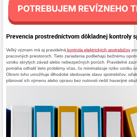
Prevencia prostredníctvom dôkladnej kontroly s
Veľký význam má aj pravidelná
kontrola elektrických spotrebičov
pou
pracovných priestoroch. Tieto zariadenia podliehajú bežnému opotr
vzniku skrytých závad alebo nebezpečných porúch. Pravidelné zaz
pomáha odhaliť tieto problémy včas, čo minimalizuje riziko vzniku 
Okrem toho umožňuje dlhodobé sledovanie stavu spotrebičov, vďa
plánovať ich výmenu alebo opravu bez nutnosti riešiť havarijné situá