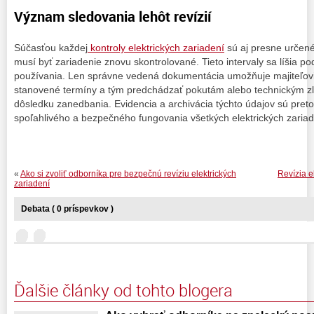
Význam sledovania lehôt revízií
Súčasťou každej
kontroly elektrických zariadení
sú aj presne určené 
musí byť zariadenie znovu skontrolované. Tieto intervaly sa líšia pod
používania. Len správne vedená dokumentácia umožňuje majiteľovi 
stanovené termíny a tým predchádzať pokutám alebo technickým zl
dôsledku zanedbania. Evidencia a archivácia týchto údajov sú pr
spoľahlivého a bezpečného fungovania všetkých elektrických zariad
«
Ako si zvoliť odborníka pre bezpečnú revíziu elektrických
Revízia e
zariadení
Debata ( 0 príspevkov )
Ďalšie články od tohto blogera