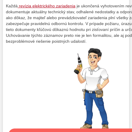
Každá
revízia elektrického zariadenia
je ukončená vyhotovením reví
dokumentuje aktuálny technický stav, odhalené nedostatky a odporú
ako dôkaz, že majiteľ alebo prevádzkovateľ zariadenia plní všetky
zabezpečuje pravidelnú odbornú kontrolu. V prípade požiaru, úrazu
tieto dokumenty kľúčovú dôkaznú hodnotu pri zisťovaní príčin a ur
Uchovávanie týchto záznamov preto nie je len formalitou, ale aj p
bezproblémové riešenie poistných udalostí.