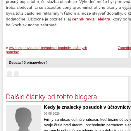
presný popis toho, čo služba obsahuje. Výhodné môže byť porovna
treba sledovať, či sú súčasťou ceny aj administratívne úkony a výja
býva totiž často len reklamným ťahom a môže skrývať doplatky, o kt
dodatočne. Užitočné je pozrieť si aj
cenník revízií elektra
, ktorý odha
balíkoch skutočne zahrnuté.
«
Význam pravidelnej technickej kontroly solárnych
Zanedba
panelov
Debata ( 0 príspevkov )
Ďalšie články od tohto blogera
Kedy je znalecký posudok v účtovníct
08.08.2026
Firmy sa občas ocitnú v situácii, keď bežné účtovn
svoje čísla pred úradmi, obchodným partnerom ale
nezávislé odborné posúdenie, ktoré dokáže objasniť