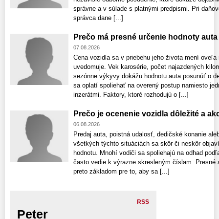
správne a v súlade s platnými predpismi. Pri daňov
správca dane [...]
Prečo má presné určenie hodnoty aut
07.08.2026
Cena vozidla sa v priebehu jeho života mení oveľa r
uvedomuje. Vek karosérie, počet najazdených kilome
sezónne výkyvy dokážu hodnotu auta posunúť o des
sa oplatí spoliehať na overený postup namiesto je
inzerátmi. Faktory, ktoré rozhodujú o [...]
Prečo je ocenenie vozidla dôležité a a
06.08.2026
Predaj auta, poistná udalosť, dedičské konanie ale
všetkých týchto situáciách sa skôr či neskôr obja
hodnotu. Mnohí vodiči sa spoliehajú na odhad podľa
často vedie k výrazne skresleným číslam. Presné a
preto základom pre to, aby sa [...]
RSS
Peter