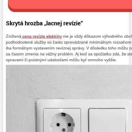
Skrytá hrozba „lacnej revízie“
Znížená
cena revízie elektriny
nie je vždy dôkazom výhodného obcho
podhodnotené služby sú často sprevádzané minimálnym rozsahom 
iba formálnym vystavením revíznej správy. V dôsledku toho môžu zo
sa časom zmenia na vážny problém. Aj keď sa spočiatku zdá, že ste 
opravami či poistnými udalosťami môžu byť omnoho vyššie.