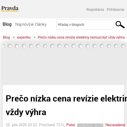
Registrácia
Prihlásenie
Blog
Najnovšie články
Najčítanejšie články
Blog
>
expert4u
>
Prečo nízka cena revízie elektriny nemusí byť vždy výhra
Najkomentovanejšie články
Zoznam blogov
Komerčné blogy
Prečo nízka cena revízie elektr
vždy výhra
15. júla 2025 10:22
, Prečítané 717x,
Peter
,
,
Nezaradené
KOMERČNÝ BLOG