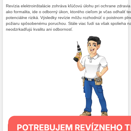
Revízia elektroinštalácie zohráva kľúčovú úlohu pri ochrane zdravia
ako formalita, ide o odborný úkon, ktorého cieľom je včas odhaliť te
potenciálne riziká. Výsledky revízie môžu rozhodnúť o poistnom pln
požiaru spôsobenému poruchou. Stále viac ľudí sa však spolieha na
neodzrkadľujú kvalitu ani odbornosť.