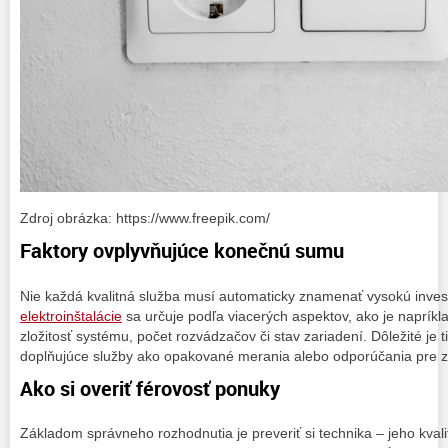
Zdroj obrázka: https://www.freepik.com/
Faktory ovplyvňujúce konečnú sumu
Nie každá kvalitná služba musí automaticky znamenať vysokú invest
elektroinštalácie
sa určuje podľa viacerých aspektov, ako je napríkla
zložitosť systému, počet rozvádzačov či stav zariadení. Dôležité je ti
doplňujúce služby ako opakované merania alebo odporúčania pre z
Ako si overiť férovosť ponuky
Základom správneho rozhodnutia je preveriť si technika – jeho kvalif