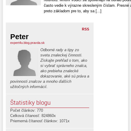
často vedie k výrazne skresleným číslam. Presné a
preto základom pre to, aby sa [...]
RSS
Peter
expert4u.blog.pravda.sk
Odborné rady a tipy zo
sveta znaleckej činnosti.
Získajte prehľad o tom, ako
si vybrať správneho znalca,
ako prebieha znalecké
dokazovanie, aké sú práva a
povinnosti znalcov a mnoho ďalších
užitočných informácií.
Štatistiky blogu
Počet článkov: 770
Celková čítanosť: 824860x
Priemerná čítanosť článkov: 1071x