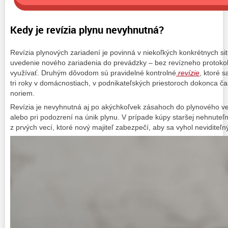
Kedy je revízia plynu nevyhnutná?
Revízia plynových zariadení je povinná v niekoľkých konkrétnych s
uvedenie nového zariadenia do prevádzky – bez revízneho protoko
využívať. Druhým dôvodom sú pravidelné kontrolné
revízie
, ktoré 
tri roky v domácnostiach, v podnikateľských priestoroch dokonca ča
noriem.
Revízia je nevyhnutná aj po akýchkoľvek zásahoch do plynového v
alebo pri podozrení na únik plynu. V prípade kúpy staršej nehnuteľn
z prvých vecí, ktoré nový majiteľ zabezpečí, aby sa vyhol neviditeľn