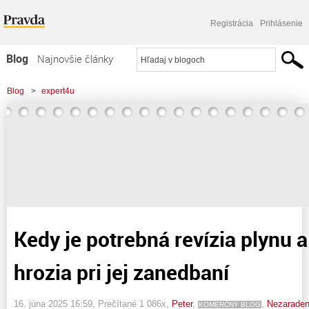
Registrácia
Prihlásenie
Blog
Najnovšie články
Najčítanejšie články
Blog
>
expert4u
Najkomentovanejšie články
>
Kedy je potrebná revízia plynu a aké riziká hrozia pri jej zanedbaní
Zoznam blogov
Komerčné blogy
Kedy je potrebná revízia plynu a
hrozia pri jej zanedbaní
16. júna 2025 16:59
, Prečítané 1 086x,
Peter
,
,
Nezarade
KOMERČNÝ BLOG