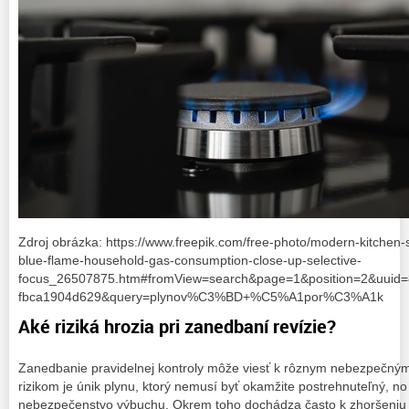
Zdroj obrázka: https://www.freepik.com/free-photo/modern-kitchen-
blue-flame-household-gas-consumption-close-up-selective-
focus_26507875.htm#fromView=search&page=1&position=2&uuid=
fbca1904d629&query=plynov%C3%BD+%C5%A1por%C3%A1k
Aké riziká hrozia pri zanedbaní revízie?
Zanedbanie pravidelnej kontroly môže viesť k rôznym nebezpečným
rizikom je únik plynu, ktorý nemusí byť okamžite postrehnuteľný, n
nebezpečenstvo výbuchu. Okrem toho dochádza často k zhoršeniu 