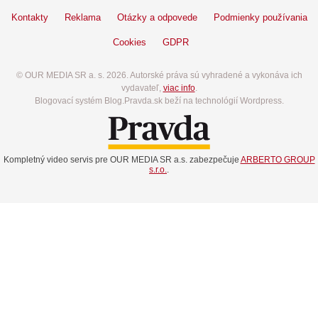
Kontakty
Reklama
Otázky a odpovede
Podmienky používania
Cookies
GDPR
© OUR MEDIA SR a. s. 2026. Autorské práva sú vyhradené a vykonáva ich
vydavateľ,
viac info
.
Blogovací systém Blog.Pravda.sk beží na technológií Wordpress.
Kompletný video servis pre OUR MEDIA SR a.s. zabezpečuje
ARBERTO GROUP
s.r.o.
.