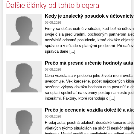
Ďalšie články od tohto blogera
Kedy je znalecký posudok v účtovníct
08.08.2026
Firmy sa občas ocitnú v situácii, keď bežné účtovn
svoje čísla pred úradmi, obchodným partnerom ale
nezávislé odborné posúdenie, ktoré dokáže objasniť
správne a v súlade s platnými predpismi. Pri daňov
správca dane [...]
Prečo má presné určenie hodnoty aut
07.08.2026
Cena vozidla sa v priebehu jeho života mení oveľa r
uvedomuje. Vek karosérie, počet najazdených kilome
sezónne výkyvy dokážu hodnotu auta posunúť o des
sa oplatí spoliehať na overený postup namiesto je
inzerátmi. Faktory, ktoré rozhodujú o [...]
Prečo je ocenenie vozidla dôležité a a
06.08.2026
Predaj auta, poistná udalosť, dedičské konanie ale
všetkých týchto situáciách sa skôr či neskôr obja
hodnotu. Mnohí vodiči sa spoliehajú na odhad podľa