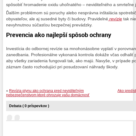
spôsobiť hromadenie oxidu uhoľnatého – neviditeľného a smrteľne 
Ďalším problémom sú poruchy alebo nesprávna inštalácia spotrebičo
obyvateľov, ale aj susedné byty či budovy. Pravidelné
revízie
tak nie
nevyhnutnou súčasťou bezpečnej prevádzky.
Prevencia ako najlepší spôsob ochrany
Investícia do odbornej revízie sa mnohonásobne vyplatí v porovna
zanedbania. Profesionálne vykonaná kontrola dokáže včas odhaliť po
aby všetky zariadenia fungovali tak, ako majú. Navyše, v prípade poi
záznam často rozhodujúci pri posudzovaní náhrady škody.
«
Revízia plynu ako ochrana pred neviditeľným
Ako predís
nebezpečenstvom ktoré ohrozuje vašu domácnosť
Debata ( 0 príspevkov )