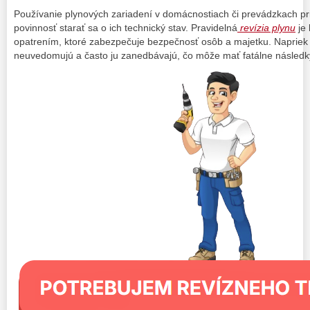
Používanie plynových zariadení v domácnostiach či prevádzkach pri
povinnosť starať sa o ich technický stav. Pravidelná
revízia plynu
je
opatrením, ktoré zabezpečuje bezpečnosť osôb a majetku. Napriek 
neuvedomujú a často ju zanedbávajú, čo môže mať fatálne následk