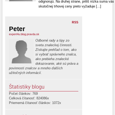
odignorujú. Na druhej strane, priliš nízka suma vás
skutočnej trhovej ceny preto vyžaduje [...]
RSS
Peter
expert4u.blog.pravda.sk
Odborné rady a tipy zo
sveta znaleckej činnosti.
Získajte prehľad o tom, ako
si vybrať správneho znalca,
ako prebieha znalecké
dokazovanie, aké sú práva a
povinnosti znalcov a mnoho ďalších
užitočných informácií.
Štatistiky blogu
Počet článkov: 769
Celková čítanosť: 824086x
Priemerná čítanosť článkov: 1072x