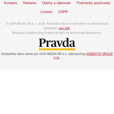
Kontakty
Reklama
Otázky a odpovede
Podmienky používania
Cookies
GDPR
© OUR MEDIA SR a. s. 2026. Autorské práva sú vyhradené a vykonáva ich
vydavateľ,
viac info
.
Blogovací systém Blog.Pravda.sk beží na technológií Wordpress.
Kompletný video servis pre OUR MEDIA SR a.s. zabezpečuje
ARBERTO GROUP
s.r.o.
.