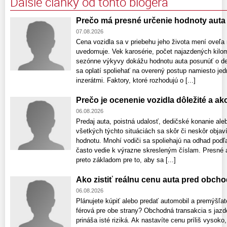
Ďalšie články od tohto blogera
Prečo má presné určenie hodnoty aut
07.08.2026
Cena vozidla sa v priebehu jeho života mení oveľa r
uvedomuje. Vek karosérie, počet najazdených kilome
sezónne výkyvy dokážu hodnotu auta posunúť o des
sa oplatí spoliehať na overený postup namiesto je
inzerátmi. Faktory, ktoré rozhodujú o [...]
Prečo je ocenenie vozidla dôležité a a
06.08.2026
Predaj auta, poistná udalosť, dedičské konanie ale
všetkých týchto situáciách sa skôr či neskôr obja
hodnotu. Mnohí vodiči sa spoliehajú na odhad podľa
často vedie k výrazne skresleným číslam. Presné a
preto základom pre to, aby sa [...]
Ako zistiť reálnu cenu auta pred obch
06.08.2026
Plánujete kúpiť alebo predať automobil a premýšľat
férová pre obe strany? Obchodná transakcia s ja
prináša isté riziká. Ak nastavíte cenu príliš vyso