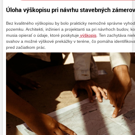
Úloha výškopisu pri návrhu stavebných zámero
Bez kvalitného výškopisu by bolo prakticky nemožné správne vyhodn
pozemku. Architekti, inžinieri a projektanti sa pri návrhoch budov, k
musia opierať o údaje, ktoré poskytuje
výškopis
. Ten zachytáva niel
svahov a možné výškové prekážky v teréne, čo pomáha identifikova
pred začiatkom prác.