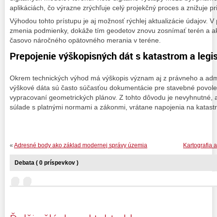
aplikáciách, čo výrazne zrýchľuje celý projekčný proces a znižuje pr
Výhodou tohto prístupu je aj možnosť rýchlej aktualizácie údajov. V
zmenia podmienky, dokáže tím geodetov znovu zosnímať terén a ak
časovo náročného opätovného merania v teréne.
Prepojenie výškopisných dát s katastrom a legis
Okrem technických výhod má výškopis význam aj z právneho a admi
výškové dáta sú často súčasťou dokumentácie pre stavebné povolen
vypracovaní geometrických plánov. Z tohto dôvodu je nevyhnutné, 
súlade s platnými normami a zákonmi, vrátane napojenia na katast
«
Adresné body ako základ modernej správy územia
Kartografia 
Debata ( 0 príspevkov )