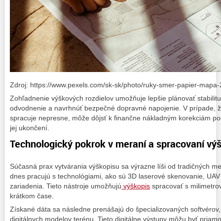
Zdroj: https://www.pexels.com/sk-sk/photo/ruky-smer-papier-mapa
Zohľadnenie výškových rozdielov umožňuje lepšie plánovať stabilitu 
odvodnenie a navrhnúť bezpečné dopravné napojenie. V prípade, ž
spracuje nepresne, môže dôjsť k finančne nákladným korekciám po
jej ukončení.
Technologický pokrok v meraní a spracovaní vý
Súčasná prax vytvárania výškopisu sa výrazne líši od tradičných m
dnes pracujú s technológiami, ako sú 3D laserové skenovanie, UA
zariadenia. Tieto nástroje umožňujú
výškopis
spracovať s milimetro
krátkom čase.
Získané dáta sa následne prenášajú do špecializovaných softvérov,
digitálnych modelov terénu. Tieto digitálne výstupy môžu byť pria