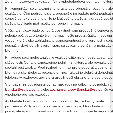
Zdroj: https://www.pexels.com/sk-sk/photo/budova-dom-architektur
Pri komunikácii so znalcami si pripravte podrobnosti o rozsahu a zlož
očakávate. Čím podrobnejšie a presnejšie im budete môcť popísať 
cenovú ponuku dostanete. To je kľúčové, pretože znalci budú vedieť
služby, keď budú mať všetky potrebné informácie.
Väčšina znalcov bude ochotná poskytnúť vám predbežnú cenovú pon
nebojte požiadať o tento typ informácií ešte pred začiatkom spolupr
vecou, ktorú treba zohľadniť, je transparentnosť a otvorenosť v cenove
nesnažia skryť detaily svojich cien, sú zvyčajne seriózni a majú zá
klientmi.
Pri výbere správneho znalca je však dôležité nielen pozerať sa na ce
skúsenosti. Cena je samozrejme jedným z faktorov, ale rovnako dôle
spoľahlivosť znalca. Pred rozhodnutím sa preto odporúča pozrieť si
klientov a skontrolovať recenzie online. Taktiež je dobré si dohodn
telefonický rozhovor, aby ste si urobili lepší obraz o prístupe a odb
V prípade, že potrebujete odhad nákladov na odborný posudok, vyh
Banská Bystrica cena
alebo
zoznam znalcov Banská Bystrica
, čo v
vhodného pre váš rozpočet.
Ak hľadáte kvalitného odborníka, nezabudnite, že každý znalec môže
problémov. Vždy je dobré sa zamerať na znalca, ktorý bude schopn
prácu, ale aj komunikovať s vami a poradiť vám v prípade nejasnost