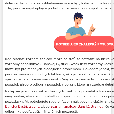
dôležité. Tento proces vyhľadávania môže byť, bohužiaľ, trochu zlož
zdá, pretože nájsť úplný a podrobný zoznam znalcov spolu s cenami 
Keď hľadáte zoznam znalcov, môže sa stať, že natrafíte na niekoľko
zoznamy odborníkov v Banskej Bystrici. Avšak tieto zoznamy väčšin
môže byť pre mnohých hľadajúcich problémom. Dôvodom je fakt, že
pretože závisia od mnohých faktorov, ako je rozsah a náročnosť k
špecializácia a časová náročnosť. Ceny sa tiež môžu líšiť v závislost
posudok alebo o odborný posudok v oblasti, ktorá si vyžaduje detai
Najlepšie je kontaktovať konkrétnych znalcov a požiadať ich o ceno
nevyhnutné, aby ste im poskytli čo najviac informácií o tom, aký p
požiadavky. Ak potrebujete radu ohľadom nákladov na služby znalca
Banská Bystrica cena
alebo
zoznam znalcov Banská Bystrica
, čo 
odborníka podľa vašich finančných možností.