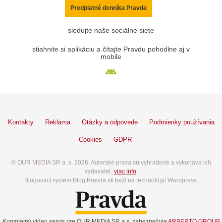
Predplatné denníka Pravda
sledujte naše sociálne siete
stiahnite si aplikáciu a čítajte Pravdu pohodlne aj v
mobile
Kontakty
Reklama
Otázky a odpovede
Podmienky používania
Cookies
GDPR
© OUR MEDIA SR a. s. 2026. Autorské práva sú vyhradené a vykonáva ich
vydavateľ,
viac info
.
Blogovací systém Blog.Pravda.sk beží na technológií Wordpress.
Kompletný video servis pre OUR MEDIA SR a.s. zabezpečuje
ARBERTO GROUP