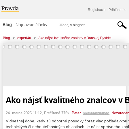
Registrácia
Prihlásenie
Blog
Najnovšie články
Najčítanejšie články
Blog
>
expert4u
>
Ako nájsť kvalitného znalcov v Banskej Bystrici
Najkomentovanejšie články
Zoznam blogov
Komerčné blogy
Ako nájsť kvalitného znalcov v 
24. marca 2025 11:12
, Prečítané 776x,
Peter
,
,
Nezarade
KOMERČNÝ BLOG
V dnešnej dobe, kedy sú odborné posudky čoraz viac požiadavkou 
technických či nehnuteľnostných oblastiach, je nájsť správneho zna