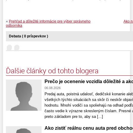
«
Prehľad a dôležité informácie pre výber správneho
Ako n
odborníka
Debata ( 0 príspevkov )
Ďalšie články od tohto blogera
Prečo je ocenenie vozidla dôležité a a
06.08.2026
Predaj auta, poistná udalosť, dedičské konanie ale
všetkých týchto situáciách sa skôr či neskôr obja
hodnotu. Mnohí vodiči sa spoliehajú na odhad podľa
často vedie k výrazne skresleným číslam. Presné a
preto základom pre to, aby sa [...]
Ako zistiť reálnu cenu auta pred obch