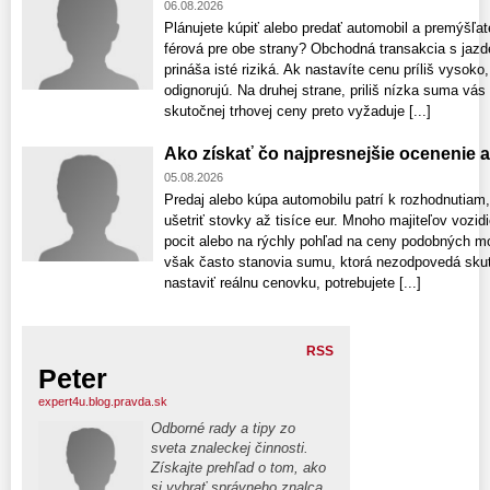
06.08.2026
Plánujete kúpiť alebo predať automobil a premýšľat
férová pre obe strany? Obchodná transakcia s ja
prináša isté riziká. Ak nastavíte cenu príliš vyso
odignorujú. Na druhej strane, priliš nízka suma vás
skutočnej trhovej ceny preto vyžaduje [...]
Ako získať čo najpresnejšie ocenenie 
05.08.2026
Predaj alebo kúpa automobilu patrí k rozhodnutiam
ušetriť stovky až tisíce eur. Mnoho majiteľov vozid
pocit alebo na rýchly pohľad na ceny podobných m
však často stanovia sumu, ktorá nezodpovedá skuto
nastaviť reálnu cenovku, potrebujete [...]
RSS
Peter
expert4u.blog.pravda.sk
Odborné rady a tipy zo
sveta znaleckej činnosti.
Získajte prehľad o tom, ako
si vybrať správneho znalca,