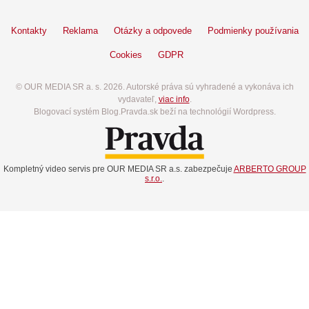
Kontakty
Reklama
Otázky a odpovede
Podmienky používania
Cookies
GDPR
© OUR MEDIA SR a. s. 2026. Autorské práva sú vyhradené a vykonáva ich
vydavateľ,
viac info
.
Blogovací systém Blog.Pravda.sk beží na technológií Wordpress.
Kompletný video servis pre OUR MEDIA SR a.s. zabezpečuje
ARBERTO GROUP
s.r.o.
.