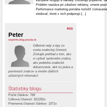
kampane fungujú a náklady zostávajú prijateľné, ta
Problém nastáva pri zdražení reklamy, zmene pravi
Performance marketing pomáha rozložiť získavanie
sledovať, ktoré z nich podporujú [...]
RSS
Peter
expert4u.blog.pravda.sk
Odborné rady a tipy zo
sveta znaleckej činnosti.
Získajte prehľad o tom, ako
si vybrať správneho znalca,
ako prebieha znalecké
dokazovanie, aké sú práva a
povinnosti znalcov a mnoho ďalších
užitočných informácií.
Štatistiky blogu
Počet článkov: 768
Celková čítanosť: 822282x
Priemerná čítanosť článkov: 1071x