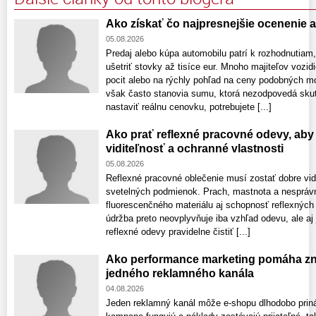
Ako získať čo najpresnejšie ocenenie 
05.08.2026
Predaj alebo kúpa automobilu patrí k rozhodnutiam
ušetriť stovky až tisíce eur. Mnoho majiteľov vozid
pocit alebo na rýchly pohľad na ceny podobných m
však často stanovia sumu, ktorá nezodpovedá skuto
nastaviť reálnu cenovku, potrebujete [...]
Ako prať reflexné pracovné odevy, aby 
viditeľnosť a ochranné vlastnosti
05.08.2026
Reflexné pracovné oblečenie musí zostať dobre vid
svetelných podmienok. Prach, mastnota a nespráv
fluorescenčného materiálu aj schopnosť reflexných
údržba preto neovplyvňuje iba vzhľad odevu, ale aj
reflexné odevy pravidelne čistiť [...]
Ako performance marketing pomáha zni
jedného reklamného kanála
04.08.2026
Jeden reklamný kanál môže e-shopu dlhodobo prin