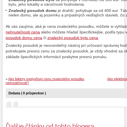
bytu, jeho lokality a náročnosti hodnotenia.
Znalecký posudok domu
je drahší, pohybuje sa od 400 eur. Tá
nielen domu, ale aj pozemku a prípadných vedľajších stavieb, čo
Ak vás zaujíma, aká je cena znaleckého posudku, môžete si vyhľad
nehnuteľnosti cena
alebo môžete hľadať špecifickejšie, podľa typu 
posudok domu cena
či
znalecký posudok bytu cena
.
Znalecký posudok je neoceniteľný nástroj pri určovaní správnej hod
potrebujete presnú cenu za znalecký posudok, je vždy vhodné sa ob
základe špecifických informácií poskytne presnú ponuku.
«
Ako faktory ovplyvňujú cenu znaleckého posudku
Ako efektívn
nehnuteľnosti?
Debata ( 0 príspevkov )
Ďalšie články od tohto blogera