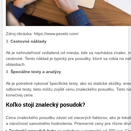
Zdroj obrázka: https://www.pexels.com/
Cestovné náklady
Ak je nehnuteľnosť vzdialená od miesta, kde sa nachádza znalec, m
cestovné. Tento náklad je typický pre posudky, ktoré sa robia na ne
oblastiach.
Špeciálne testy a analýzy
Ak je potrebné vykonať špecifické testy, ako sú statické skúšky, ener
odborné testy, tieto môžu zvýšiť cenu znaleckého posudku. Tieto ná
konečnej cene.
Koľko stojí znalecký posudok?
Cena znaleckého posudku závisí od viacerých faktorov, ako je lokali
a náročnosť samotného hodnotenia. Priemerné ceny pre rôzne druh
Znalecký posudok bytu
sa pohybuje v rozmedzí od 300 eur. Cen