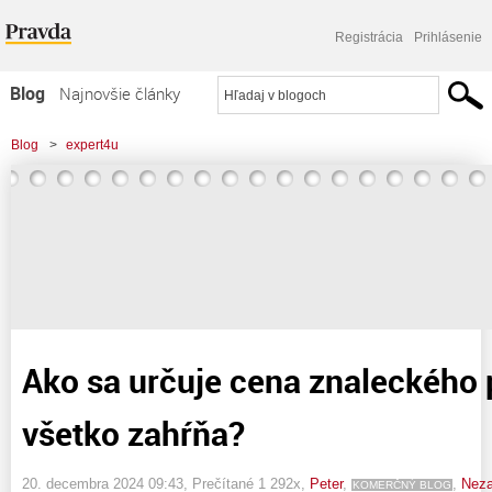
Registrácia
Prihlásenie
Blog
Najnovšie články
Najčítanejšie články
Blog
>
expert4u
Najkomentovanejšie články
>
Ako sa určuje cena znaleckého posudku a čo všetko zahŕňa?
Zoznam blogov
Komerčné blogy
Ako sa určuje cena znaleckého
všetko zahŕňa?
20. decembra 2024 09:43
, Prečítané 1 292x,
Peter
,
,
Neza
KOMERČNÝ BLOG