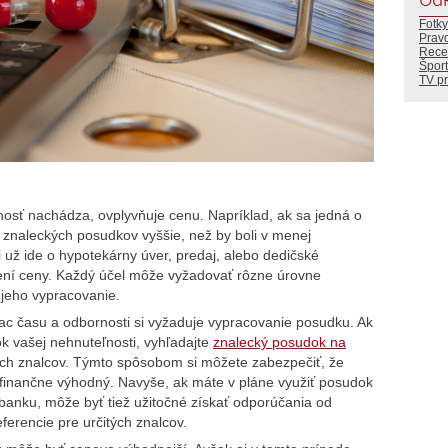
Fotky
Prav
Rece
Šport
TV p
ľnosť nachádza, ovplyvňuje cenu. Napríklad, ak sa jedná o
 znaleckých posudkov vyššie, než by boli v menej
i už ide o hypotekárny úver, predaj, alebo dedičské
rčení ceny. Každý účel môže vyžadovať rôzne úrovne
a jeho vypracovanie.
viac času a odbornosti si vyžaduje vypracovanie posudku. Ak
ok vašej nehnuteľnosti, vyhľadajte
znalecký posudok na
ch znalcov. Týmto spôsobom si môžete zabezpečiť, že
aj finančne výhodný. Navyše, ak máte v pláne využiť posudok
banku, môže byť tiež užitočné získať odporúčania od
erencie pre určitých znalcov.