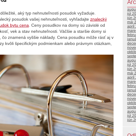
Arc
augu
dôležité, aký typ nehnuteľnosti posudok vyžaduje.
júl 2
jún 
nalecký posudok vašej nehnuteľnosti, vyhľadajte
znalecký
máj 
udok bytu cena
. Ceny posudkov na domy sú závislé od
apríl
mare
ľkosť, vek a stav nehnuteľnosti. Väčšie a staršie domy si
febr
, čo znamená vyššie náklady. Cena posudku môže rásť aj v
janu
alýzy kvôli špecifickým podmienkam alebo právnym otázkam,
dece
nove
októ
sept
augu
júl 2
jún 
máj 
apríl
mare
febr
janu
dece
nove
októ
sept
augu
júl 2
jún 
Od