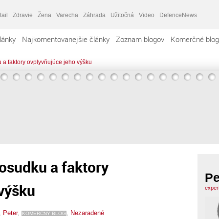
tail
Zdravie
Žena
Varecha
Záhrada
Užitočná
Video
DefenceNews
lánky
Najkomentovanejšie články
Zoznam blogov
Komerčné blog
a faktory ovplyvňujúce jeho výšku
osudku a faktory
Pe
 výšku
exper
,
Peter
,
,
Nezaradené
KOMERČNÝ BLOG