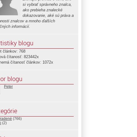
si vybrať správneho znalca,
ako prebieha znalecké
dokazovanie, aké sú práva a
nnosti znalcov a mnoho ďalších
očných informácií.
tistiky blogu
t článkov: 768
ová čítanosť: 823442x
merná čítanosť článkov: 1072x
or blogu
Peter
egórie
radené
(766)
i
(2)