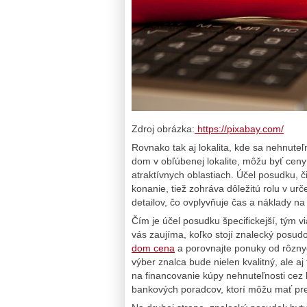
Zdroj obrázka:
https://pixabay.com/
Rovnako tak aj lokalita, kde sa nehnute
dom v obľúbenej lokalite, môžu byť ceny
atraktívnych oblastiach. Účel posudku, č
konanie, tiež zohráva dôležitú rolu v u
detailov, čo ovplyvňuje čas a náklady n
Čím je účel posudku špecifickejší, tým 
vás zaujíma, koľko stojí znalecký posud
dom cena
a porovnajte ponuky od rôzny
výber znalca bude nielen kvalitný, ale 
na financovanie kúpy nehnuteľnosti cez 
bankových poradcov, ktorí môžu mať pref