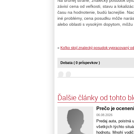
Na druhej strane, znalecký posudok byt
závisí cena od veľkosti, stavu a lokalizá
času na hodnotenie, budú lacnejšie. Na
iné problémy, cena posudku môže narásť.
alebo oblasti s vysokým dopytom, môžu 
«
Koľko stojí znalecký posudok vypracovaný 
Debata ( 0 príspevkov )
Ďalšie články od tohto b
Prečo je oceneni
06.08.2026
Predaj auta, poistná 
všetkých týchto situá
hodnotu. Mnohí vodiči