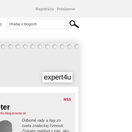
Registrácia
Prihlásenie
y
expert4u
RSS
ter
t4u.blog.pravda.sk
Odborné rady a tipy zo
sveta znaleckej činnosti.
Získajte prehľad o tom, ako