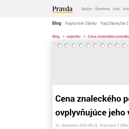
Správy
Športweb
Auto
Kok
Blog
Najnovšie články
Najčítanejšie č
Blog
>
expert4u
>
Cena znaleckého posudku 
Cena znaleckého p
ovplyvňujúce jeho
13. decembra 2024 09:21
, Prečítané 1 059x