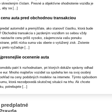
e skresleným číslam. Presné a objektívne ohodnotenie vozidla je
 aby sa [...]
nu cenu auta pred obchodnou transakciou
 predať automobil a premýšľate, ako stanoviť čiastku, ktorá bude
y? Obchodná transakcia s jazdeným vozidlom so sebou vždy
Ak nastavíte cenu príliš vysoko, záujemcovia vašu ponuku
 strane, priliš nízka suma vás oberie o vytúžený zisk. Zistenie
 preto vyžaduje [...]
jpresnejšie ocenenie auta
omobilu patrí k rozhodnutiam, pri ktorých dokáže správny odhad
íce eur. Mnoho majiteľov vozidiel sa spolieha len na svoj osobný
y pohľad na ceny podobných modelov na internete. Týmto spôsobom
umu, ktorá nezodpovedá skutočnej situácii na trhu. Ak chcete
u, potrebujete [...]
 predplatné
Pravda