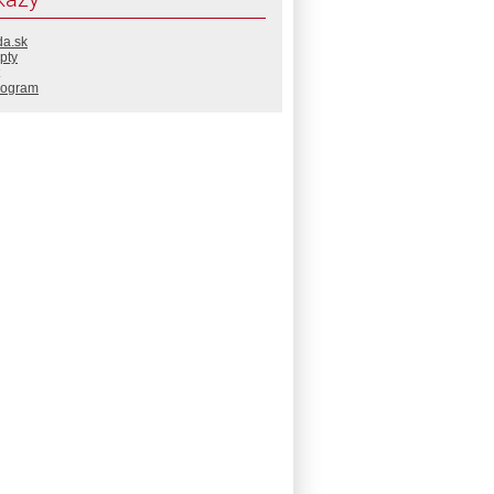
da.sk
pty
rogram