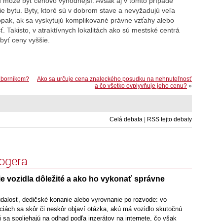
u môže byť cenovo výhodnejší. Avšak aj v tomto prípade
cie bytu. Byty, ktoré sú v dobrom stave a nevyžadujú veľa
opak, ak sa vyskytujú komplikované právne vzťahy alebo
 Takisto, v atraktívnych lokalitách ako sú mestské centrá
byť ceny vyššie.
odborníkom?
Ako sa určuje cena znaleckého posudku na nehnuteľnosť
a čo všetko ovplyvňuje jeho cenu?
»
Celá debata
|
RSS tejto debaty
logera
e vozidla dôležité a ako ho vykonať správne
udalosť, dedičské konanie alebo vyrovnanie po rozvode: vo
ciách sa skôr či neskôr objaví otázka, akú má vozidlo skutočnú
 sa spoliehajú na odhad podľa inzerátov na internete, čo však