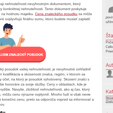
daji nehnuteľnosti nevyhnutným dokumentom, ktorý
 konkrétnej nehnuteľnosti. Tento dokument poskytuje
ad na hodnotu majetku.
Cena znaleckého posudku
sa môže
povi
ktoré ovplyvňujú finálnu sumu, ktorú budete musieť zaplatiť.
užit
Šta
Poče
Celk
Prie
Aut
ecký posudok vašej nehnuteľnosti, je nevyhnutné zohľadniť
rí kvalifikácia a skúsenosti znalca, región, v ktorom sa
 účel, na ktorý je posudok vyhotovený. Skúsení znalci s
e honoráre za svoje služby. Ceny v oblastiach, kde je
vyššie. Navyše, zložitosť nehnuteľnosti, ako aj čas, ktorý
Kat
 môžu cenu výrazne ovplyvniť. Mnoho ľudí si však nevie
Neza
jú konečnú cenu, preto sa odporúča vopred sa informovať a
Znalc
ov.
ytu