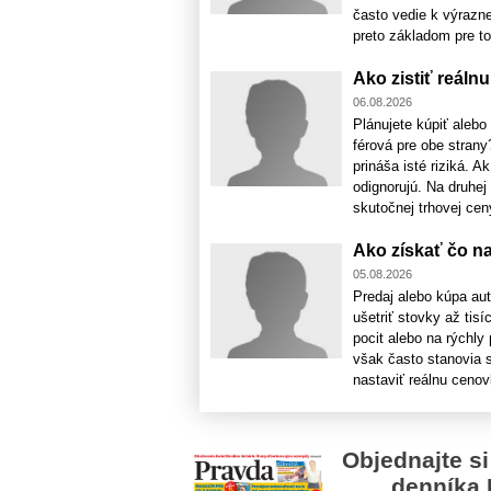
často vedie k výrazn
preto základom pre to,
Ako zistiť reál
06.08.2026
Plánujete kúpiť alebo
férová pre obe stran
prináša isté riziká. 
odignorujú. Na druhej
skutočnej trhovej ceny
Ako získať čo na
05.08.2026
Predaj alebo kúpa aut
ušetriť stovky až tis
pocit alebo na rýchl
však často stanovia s
nastaviť reálnu cenovk
Objednajte si
denníka 