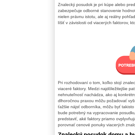
Znalecký posudok je pri kúpe alebo pre
zabezpečuje odborné stanovenie hodnoty
nielen právnu istotu, ale aj reálny pohľ
líšiť v závislosti od viacerých faktorov, 
Pri rozhodovaní o tom, koľko stojí znal
viaceré faktory. Medzi najdôležitejšie pat
nehnuteľnosť nachádza, ako aj konkrétny
dlhoročnou praxou môžu požadovať vyšši
ťažšie nájsť odborníka, môžu byť takisto 
bude potrebný na vypracovanie posudku,
predstaviť, aké faktory priamo ovplyvňu
porovnať cenové ponuky viacerých znalc
Znalecký posudok domu
a b