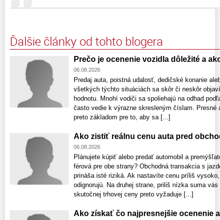
Ďalšie články od tohto blogera
Prečo je ocenenie vozidla dôležité a a
06.08.2026
Predaj auta, poistná udalosť, dedičské konanie ale
všetkých týchto situáciách sa skôr či neskôr obja
hodnotu. Mnohí vodiči sa spoliehajú na odhad podľa
často vedie k výrazne skresleným číslam. Presné a
preto základom pre to, aby sa [...]
Ako zistiť reálnu cenu auta pred obch
06.08.2026
Plánujete kúpiť alebo predať automobil a premýšľat
férová pre obe strany? Obchodná transakcia s ja
prináša isté riziká. Ak nastavíte cenu príliš vyso
odignorujú. Na druhej strane, priliš nízka suma vás
skutočnej trhovej ceny preto vyžaduje [...]
Ako získať čo najpresnejšie ocenenie 