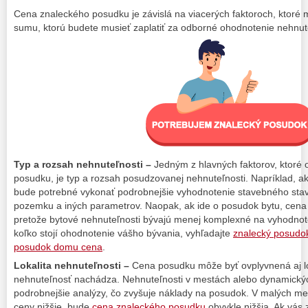
Cena znaleckého posudku je závislá na viacerých faktoroch, ktoré
sumu, ktorú budete musieť zaplatiť za odborné ohodnotenie nehnut
Typ a rozsah nehnuteľnosti –
Jedným z hlavných faktorov, ktoré
posudku, je typ a rozsah posudzovanej nehnuteľnosti. Napríklad, a
bude potrebné vykonať podrobnejšie vyhodnotenie stavebného stavu
pozemku a iných parametrov. Naopak, ak ide o posudok bytu, cena
pretože bytové nehnuteľnosti bývajú menej komplexné na vyhodnote
koľko stojí ohodnotenie vášho bývania, vyhľadajte
znalecký posudo
posudok domu cena
.
Lokalita nehnuteľnosti –
Cena posudku môže byť ovplyvnená aj lok
nehnuteľnosť nachádza. Nehnuteľnosti v mestách alebo dynamickýc
podrobnejšie analýzy, čo zvyšuje náklady na posudok. V malých me
ceny nižšie, bude
cena znaleckého posudku
obvykle nižšia. Ak vás 