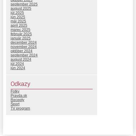
október 2025
september 2025
august 2025
júl 2025
jún 2025
máj 2025
apríl 2025
marec 2025
február 2025
január 2025
december 2024
november 2024
október 2024
september 2024
august 2024
júl 2024
jún 2024
Odkazy
Fotky
Pravda.sk
Recepty
Šport
TV program