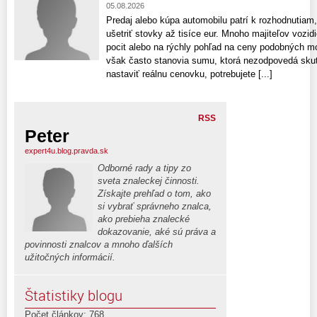
05.08.2026
Predaj alebo kúpa automobilu patrí k rozhodnutiam
ušetriť stovky až tisíce eur. Mnoho majiteľov vozid
pocit alebo na rýchly pohľad na ceny podobných m
však často stanovia sumu, ktorá nezodpovedá skuto
nastaviť reálnu cenovku, potrebujete [...]
RSS
Peter
expert4u.blog.pravda.sk
Odborné rady a tipy zo
sveta znaleckej činnosti.
Získajte prehľad o tom, ako
si vybrať správneho znalca,
ako prebieha znalecké
dokazovanie, aké sú práva a
povinnosti znalcov a mnoho ďalších
užitočných informácií.
Štatistiky blogu
Počet článkov: 768