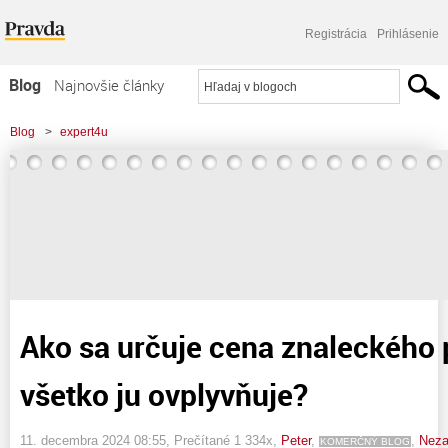
Registrácia
Prihlásenie
Blog
Najnovšie články
Najčítanejšie články
Blog
>
expert4u
Najkomentovanejšie články
>
Ako sa určuje cena znaleckého posudku a čo všetko ju ovplyvňuje?
Zoznam blogov
Komerčné blogy
Ako sa určuje cena znaleckého
všetko ju ovplyvňuje?
11. decembra 2024 08:55
, Prečítané 1 334x,
Peter
,
,
Neza
KOMERČNÝ BLOG