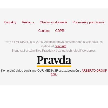
Kontakty
Reklama
Otázky a odpovede
Podmienky používania
Cookies
GDPR
© OUR MEDIA SR a. s. 2026. Autorské práva sú vyhradené a vykonáva ich
vydavateľ,
viac info
.
Blogovací systém Blog.Pravda.sk beží na technológií Wordpress.
Kompletný video servis pre OUR MEDIA SR a.s. zabezpečuje
ARBERTO GROUP
s.r.o.
.