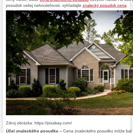
posudok vašej nehnuteľnosti, vyhľadajte
znalecký posudok cena
.
Zdroj obrázka: https://pixabay.com/
Účel znaleckého posudku –
Cena znaleckého posudku môže byť ti