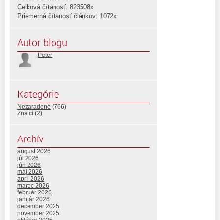
Celková čítanosť: 823508x
Priemerná čítanosť článkov: 1072x
Autor blogu
Peter
Kategórie
Nezaradené
(766)
Znalci
(2)
Archív
august 2026
júl 2026
jún 2026
máj 2026
apríl 2026
marec 2026
február 2026
január 2026
december 2025
november 2025