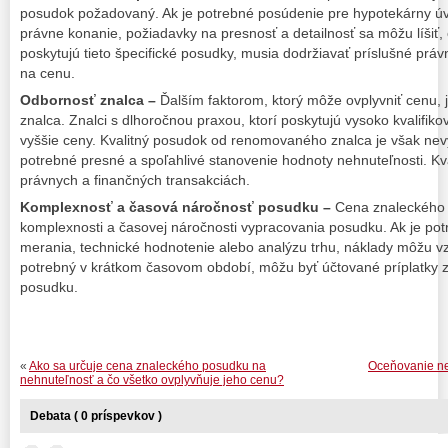
posudok požadovaný. Ak je potrebné posúdenie pre hypotekárny úv
právne konanie, požiadavky na presnosť a detailnosť sa môžu líšiť, č
poskytujú tieto špecifické posudky, musia dodržiavať príslušné pr
na cenu.
Odbornosť znalca –
Ďalším faktorom, ktorý môže ovplyvniť cenu, 
znalca. Znalci s dlhoročnou praxou, ktorí poskytujú vysoko kvalifi
vyššie ceny. Kvalitný posudok od renomovaného znalca je však nevy
potrebné presné a spoľahlivé stanovenie hodnoty nehnuteľnosti. Kva
právnych a finančných transakciách.
Komplexnosť a časová náročnosť posudku –
Cena znaleckého 
komplexnosti a časovej náročnosti vypracovania posudku. Ak je po
merania, technické hodnotenie alebo analýzu trhu, náklady môžu vzr
potrebný v krátkom časovom období, môžu byť účtované príplatky 
posudku.
«
Ako sa určuje cena znaleckého posudku na
Oceňovanie ne
nehnuteľnosť a čo všetko ovplyvňuje jeho cenu?
Debata ( 0 príspevkov )