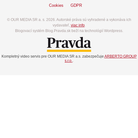
Cookies
GDPR
© OUR MEDIA SR a. s. 2026. Autorské práva sú vyhradené a vykonáva ich
vydavateľ,
viac info
.
Blogovací systém Blog.Pravda.sk beží na technológií Wordpress.
Kompletný video servis pre OUR MEDIA SR a.s. zabezpečuje
ARBERTO GROUP
s.r.o.
.