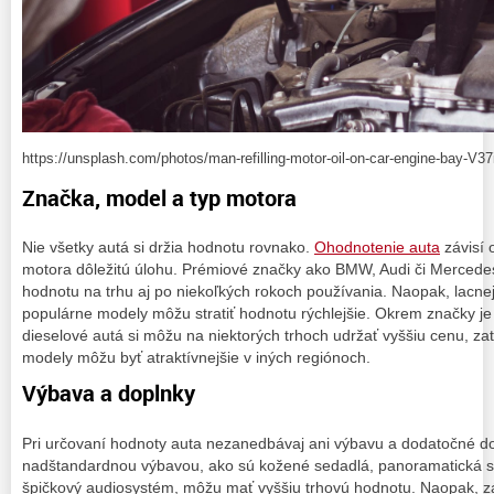
https://unsplash.com/photos/man-refilling-motor-oil-on-car-engine-bay-V
Značka, model a typ motora
Nie všetky autá si držia hodnotu rovnako.
Ohodnotenie auta
závisí 
motora dôležitú úlohu. Prémiové značky ako BMW, Audi či Mercedes 
hodnotu na trhu aj po niekoľkých rokoch používania. Naopak, lacne
populárne modely môžu stratiť hodnotu rýchlejšie. Okrem značky je 
dieselové autá si môžu na niektorých trhoch udržať vyššiu cenu, za
modely môžu byť atraktívnejšie v iných regiónoch.
Výbava a doplnky
Pri určovaní hodnoty auta nezanedbávaj ani výbavu a dodatočné do
nadštandardnou výbavou, ako sú kožené sedadlá, panoramatická st
špičkový audiosystém, môžu mať vyššiu trhovú hodnotu. Naopak, 