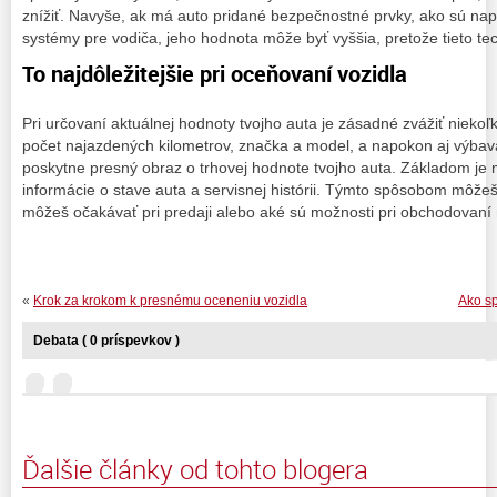
znížiť. Navyše, ak má auto pridané bezpečnostné prvky, ako sú na
systémy pre vodiča, jeho hodnota môže byť vyššia, pretože tieto te
To najdôležitejšie pri oceňovaní vozidla
Pri určovaní aktuálnej hodnoty tvojho auta je zásadné zvážiť niekoľk
počet najazdených kilometrov, značka a model, a napokon aj výbava
poskytne presný obraz o trhovej hodnote tvojho auta. Základom je m
informácie o stave auta a servisnej histórii. Týmto spôsobom môže
môžeš očakávať pri predaji alebo aké sú možnosti pri obchodovaní 
«
Krok za krokom k presnému oceneniu vozidla
Ako sp
Debata ( 0 príspevkov )
Ďalšie články od tohto blogera