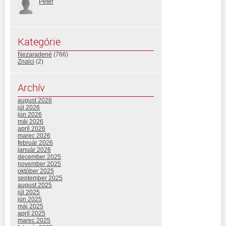
Peter
Kategórie
Nezaradené
(766)
Znalci
(2)
Archív
august 2026
júl 2026
jún 2026
máj 2026
apríl 2026
marec 2026
február 2026
január 2026
december 2025
november 2025
október 2025
september 2025
august 2025
júl 2025
jún 2025
máj 2025
apríl 2025
marec 2025