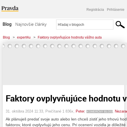
Registrácia
Prihlásenie
Blog
Najnovšie články
Najčítanejšie články
Blog
>
expert4u
>
Faktory ovplyvňujúce hodnotu vášho auta
Najkomentovanejšie články
Zoznam blogov
Komerčné blogy
Faktory ovplyvňujúce hodnotu 
31. októbra 2024 11:33
, Prečítané 1 836x,
Peter
,
,
Nezara
KOMERČNÝ BLOG
Ak plánuješ predať svoje auto alebo len chceš zistiť jeho trhovú ho
faktorov, ktoré ovplyvňujú jeho cenu. Pri ocenení vozidla je dôležité