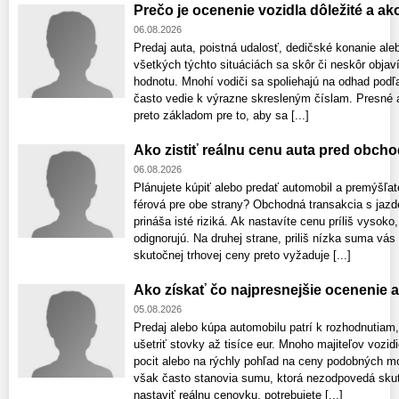
Prečo je ocenenie vozidla dôležité a a
06.08.2026
Predaj auta, poistná udalosť, dedičské konanie ale
všetkých týchto situáciách sa skôr či neskôr obja
hodnotu. Mnohí vodiči sa spoliehajú na odhad podľa
často vedie k výrazne skresleným číslam. Presné a
preto základom pre to, aby sa [...]
Ako zistiť reálnu cenu auta pred obch
06.08.2026
Plánujete kúpiť alebo predať automobil a premýšľat
férová pre obe strany? Obchodná transakcia s ja
prináša isté riziká. Ak nastavíte cenu príliš vyso
odignorujú. Na druhej strane, priliš nízka suma vás
skutočnej trhovej ceny preto vyžaduje [...]
Ako získať čo najpresnejšie ocenenie 
05.08.2026
Predaj alebo kúpa automobilu patrí k rozhodnutiam
ušetriť stovky až tisíce eur. Mnoho majiteľov vozid
pocit alebo na rýchly pohľad na ceny podobných m
však často stanovia sumu, ktorá nezodpovedá skuto
nastaviť reálnu cenovku, potrebujete [...]