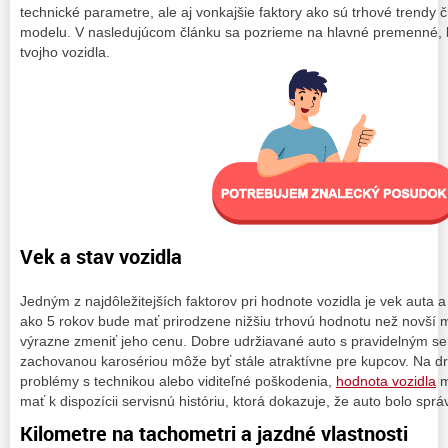
technické parametre, ale aj vonkajšie faktory ako sú trhové trendy 
modelu. V nasledujúcom článku sa pozrieme na hlavné premenné, k
tvojho vozidla.
Vek a stav vozidla
Jedným z najdôležitejších faktorov pri hodnote vozidla je vek auta a 
ako 5 rokov bude mať prirodzene nižšiu trhovú hodnotu než novší 
výrazne zmeniť jeho cenu. Dobre udržiavané auto s pravidelným s
zachovanou karosériou môže byť stále atraktívne pre kupcov. Na dr
problémy s technikou alebo viditeľné poškodenia,
hodnota vozidla
m
mať k dispozícii servisnú históriu, ktorá dokazuje, že auto bolo spr
Kilometre na tachometri a jazdné vlastnosti