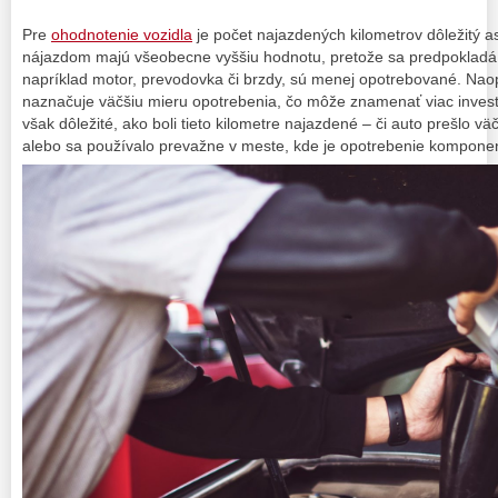
Pre
ohodnotenie vozidla
je počet najazdených kilometrov dôležitý a
nájazdom majú všeobecne vyššiu hodnotu, pretože sa predpokladá,
napríklad motor, prevodovka či brzdy, sú menej opotrebované. Nao
naznačuje väčšiu mieru opotrebenia, čo môže znamenať viac investí
však dôležité, ako boli tieto kilometre najazdené – či auto prešlo väč
alebo sa používalo prevažne v meste, kde je opotrebenie komponen