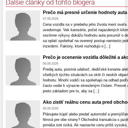
Ďalšie články od tohto blogera
Prečo má presné určenie hodnoty aut
07.08.2026
Cena vozidla sa v priebehu jeho života mení oveľa r
uvedomuje. Vek karosérie, počet najazdených kilome
sezónne výkyvy dokážu hodnotu auta posunúť o des
sa oplatí spoliehať na overený postup namiesto je
inzerátmi. Faktory, ktoré rozhodujú o [...]
Prečo je ocenenie vozidla dôležité a a
06.08.2026
Predaj auta, poistná udalosť, dedičské konanie ale
všetkých týchto situáciách sa skôr či neskôr obja
hodnotu. Mnohí vodiči sa spoliehajú na odhad podľa
často vedie k výrazne skresleným číslam. Presné a
preto základom pre to, aby sa [...]
Ako zistiť reálnu cenu auta pred obch
06.08.2026
Plánujete kúpiť alebo predať automobil a premýšľat
férová pre obe strany? Obchodná transakcia s ja
prináša isté riziká. Ak nastavíte cenu príliš vyso