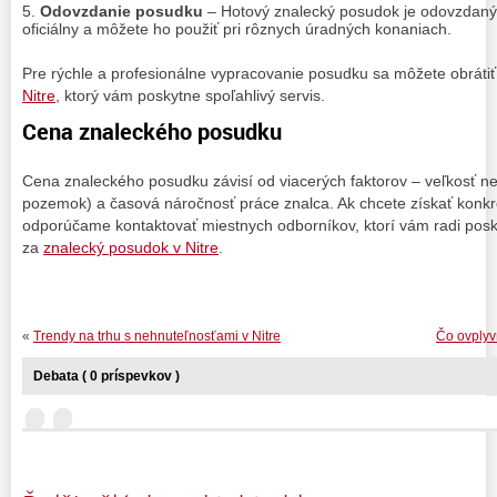
Odovzdanie posudku
– Hotový znalecký posudok je odovzdaný 
oficiálny a môžete ho použiť pri rôznych úradných konaniach.
Pre rýchle a profesionálne vypracovanie posudku sa môžete obráti
Nitre
, ktorý vám poskytne spoľahlivý servis.
Cena znaleckého posudku
Cena znaleckého posudku závisí od viacerých faktorov – veľkosť nehn
pozemok) a časová náročnosť práce znalca. Ak chcete získať konk
odporúčame kontaktovať miestnych odborníkov, ktorí vám radi posky
za
znalecký posudok v Nitre
.
«
Trendy na trhu s nehnuteľnosťami v Nitre
Čo ovplyv
Debata ( 0 príspevkov )