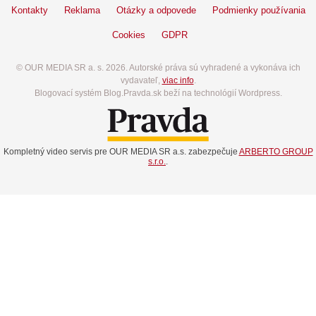
Kontakty
Reklama
Otázky a odpovede
Podmienky používania
Cookies
GDPR
© OUR MEDIA SR a. s. 2026. Autorské práva sú vyhradené a vykonáva ich
vydavateľ,
viac info
.
Blogovací systém Blog.Pravda.sk beží na technológií Wordpress.
Kompletný video servis pre OUR MEDIA SR a.s. zabezpečuje
ARBERTO GROUP
s.r.o.
.