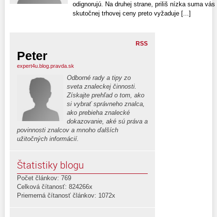
odignorujú. Na druhej strane, priliš nízka suma vás
skutočnej trhovej ceny preto vyžaduje [...]
RSS
Peter
expert4u.blog.pravda.sk
Odborné rady a tipy zo
sveta znaleckej činnosti.
Získajte prehľad o tom, ako
si vybrať správneho znalca,
ako prebieha znalecké
dokazovanie, aké sú práva a
povinnosti znalcov a mnoho ďalších
užitočných informácií.
Štatistiky blogu
Počet článkov: 769
Celková čítanosť: 824266x
Priemerná čítanosť článkov: 1072x