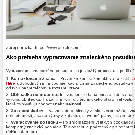
Zdroj obrázka: https://www.pexels.com/
Ako prebieha vypracovanie znaleckého posudk
Vypracovanie znaleckého posudku nie je zložitý proces, ale je dôlež
Kontaktovanie znalca
– Prvým krokom je kontaktovať a zistiť
ce
Nitre
a dohodnúť sa na podmienkach. Cena znaleckého posudku v Nitr
od typu nehnuteľnosti a rozsahu práce.
Obhliadka nehnuteľnosti
– Znalec príde na miesto, kde sa ne
vykonal obhliadku. Tá zahŕňa kontrolu technického stavu, veľkosti, l
ktoré ovplyvňujú hodnotu nehnuteľnosti.
Zber podkladov
– Na základe obhliadky znalec zhromažďuje vše
nehnuteľnosti, ako sú výpisy z katastra, stavebné plány, právne do
Vypracovanie posudku
– Po zhromaždení všetkých podkladov a
kompletný znalecký posudok. Ten obsahuje podrobný opis nehnuteľn
ďalšie informácie.