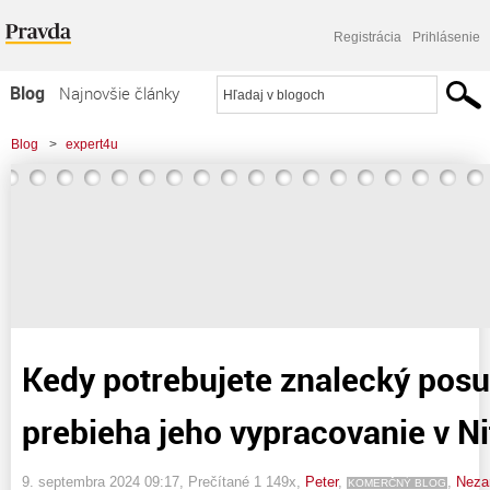
Registrácia
Prihlásenie
Blog
Najnovšie články
Najčítanejšie články
Blog
>
expert4u
Najkomentovanejšie články
>
Kedy potrebujete znalecký posudok a ako prebieha jeho vypracovanie v
Zoznam blogov
Nitre?
Komerčné blogy
Kedy potrebujete znalecký pos
prebieha jeho vypracovanie v Ni
9. septembra 2024 09:17
, Prečítané 1 149x,
Peter
,
,
Neza
KOMERČNÝ BLOG