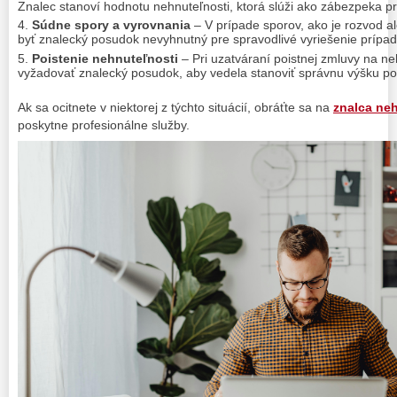
Znalec stanoví hodnotu nehnuteľnosti, ktorá slúži ako zábezpeka pr
Súdne spory a vyrovnania
– V prípade sporov, ako je rozvod a
byť znalecký posudok nevyhnutný pre spravodlivé vyriešenie prípad
Poistenie nehnuteľnosti
– Pri uzatváraní poistnej zmluvy na n
vyžadovať znalecký posudok, aby vedela stanoviť správnu výšku po
Ak sa ocitnete v niektorej z týchto situácií, obráťte sa na
znalca neh
poskytne profesionálne služby.