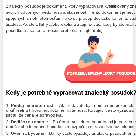
Znalecký posudok je dokument, ktorý vypracováva kvalifikovaný
zn
svojich odborných vedomostí a skúseností. Tento dokument je nevyh
spojených s nehnuteľnosťami, ako sú predaj, dedičské konania, súd
žiadosti. Ak ste z Nitry alebo okolia a zaujíma vás, kedy by ste mal
posudku a ako tento proces prebieha, čítajte ďalej.
Kedy je potrebné vypracovať znalecký posudok
Predaj nehnuteľnosti
– Ak predávate byt, dom alebo pozemok
určiť reálnu trhovú hodnotu nehnuteľnosti. Kupujúci často vyžadujú
istotu, že cena je spravodlivá.
Dedičské konanie
– Po úmrtí majiteľa nehnuteľnosti je potrebné 
dedičského konania. Posudok zabezpečuje spravodlivé rozdelenie 
Úver na bývanie
– Banky často vyžadujú znalecký posudok pri ži